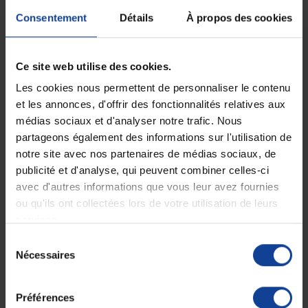
Consentement
Détails
À propos des cookies
Ce site web utilise des cookies.
Les cookies nous permettent de personnaliser le contenu
et les annonces, d'offrir des fonctionnalités relatives aux
médias sociaux et d'analyser notre trafic. Nous
partageons également des informations sur l'utilisation de
EN STOCK
EN STOCK
Rollator Londres Light 2
Rollator Londres 2 Roues -
Roues Pliable
Pliable - Drive...
notre site avec nos partenaires de médias sociaux, de
publicité et d'analyse, qui peuvent combiner celles-ci
avec d'autres informations que vous leur avez fournies
69,81 €
53,81 €
ou qu'ils ont collectées lors de votre utilisation de leurs
services.
Sélection
Affichage 1-2 de 2 article(s)
Nécessaires
du
consentement
Préférences