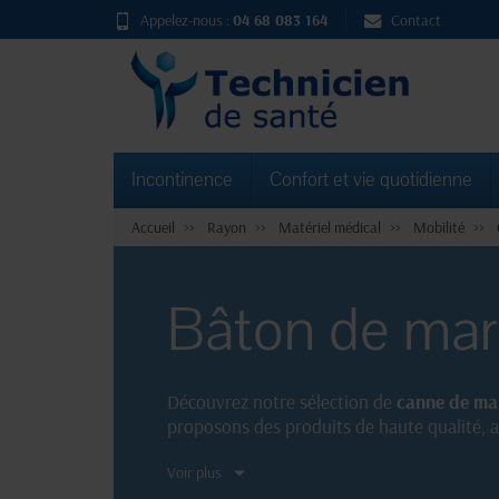
Appelez-nous :
04 68 083 164
Contact
Incontinence
Confort et vie quotidienne
Accueil
Rayon
Matériel médical
Mobilité
Bâton de ma
Découvrez notre sélection de
canne de ma
proposons des produits de haute qualité, a
bâton de marche doté d'une poignée ergon
Voir plus
marche ou votre bâton de marche et profite