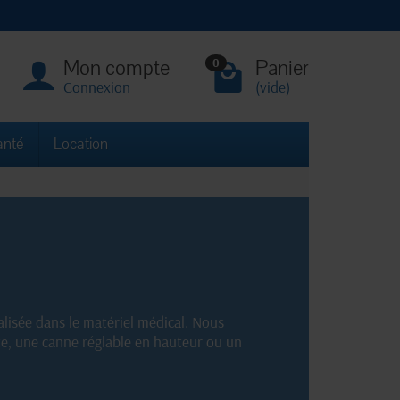
Mon compte
Panier
0
Connexion
(vide)
anté
Location
lisée dans le matériel médical. Nous
te, une canne réglable en hauteur ou un
t. Achetez dès maintenant votre canne de