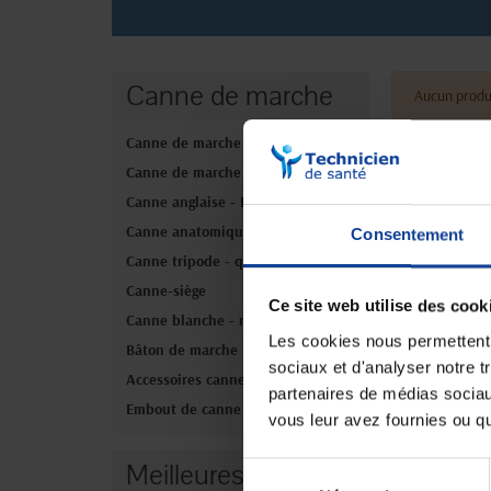
Canne de marche
Aucun produ
Canne de marche pliante
Canne de marche non pliante
Canne anglaise - Béquille
Canne anatomique
Consentement
Canne tripode - quadripode
Canne-siège
Ce site web utilise des cook
Canne blanche - non voyants
Les cookies nous permettent d
Bâton de marche
sociaux et d'analyser notre t
Accessoires canne de marche
partenaires de médias sociaux
Embout de canne
vous leur avez fournies ou qu'
Meilleures ventes
Sélection