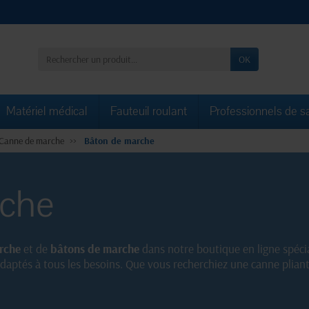
OK
Matériel médical
Fauteuil roulant
Professionnels de s
Canne de marche
Bâton de marche
rche
rche
et de
bâtons de marche
dans notre boutique en ligne spécia
daptés à tous les besoins. Que vous recherchiez une canne plian
omique, vous trouverez certainement le modèle qui vous convien
z d'une livraison rapide.