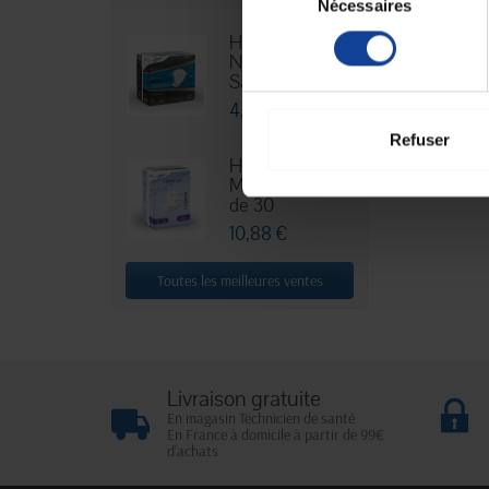
Nécessaires
du
consentement
Hexamen
Niveau 3 -
Sachet...
4,76 €
Refuser
HEXA Lady
Maxi - Sachet
de 30
10,88 €
Toutes les meilleures ventes
Livraison gratuite
En magasin Technicien de santé
En France à domicile à partir de 99€
d'achats