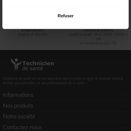
d'achats
Refuser
Expédition
Service client
soignée et discrète
Lundi au jeudi : 9h à 12h30 - 13h30 à
18h
Le vendredi jusqu'à 17h
Technicien de santé est un site spécialisé dans la vente en ligne de matériel médical
destiné aux particuliers et aux professionnels de la santé.
Informations
Nos produits
Notre société
Contactez-nous