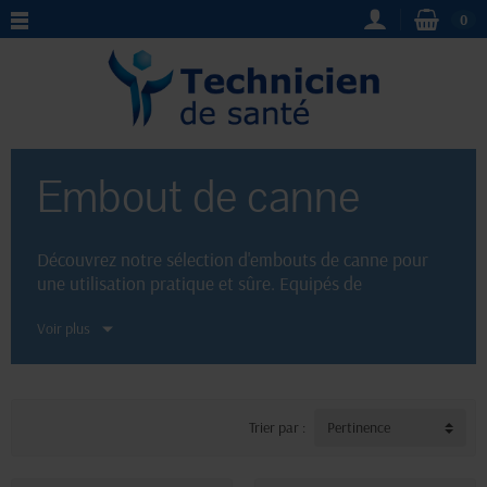
0
Embout de canne
Découvrez notre sélection d'embouts de canne pour
une utilisation pratique et sûre. Equipés de
technologies avancées
pour assurer une stabilité
Voir plus
optimale, nos embouts de canne conviennent à tous
types de cannes de marche. Fabriqués avec des
matériaux de qualité, nos embouts garantissent une
durabilité et une adhérence maximale. Rendez-vous
sur notre site pour trouver l'embout de canne
adapté
Trier par :
Pertinence
à vos besoins
.