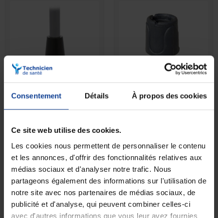
Consentement
Détails
À propos des cookies
EN STOCK
EN STOCK
Embout stabilisateur -
Embase canne
Diamètre 18mm
Ce site web utilise des cookies.
8,50 €
1,90 €
Les cookies nous permettent de personnaliser le contenu
et les annonces, d'offrir des fonctionnalités relatives aux
médias sociaux et d'analyser notre trafic. Nous
partageons également des informations sur l'utilisation de
notre site avec nos partenaires de médias sociaux, de
publicité et d'analyse, qui peuvent combiner celles-ci
avec d'autres informations que vous leur avez fournies