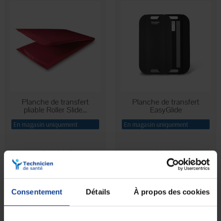
Planche de transfert
Planche de transfert
pliable Roller Slide...
EasyGlide
En magasin uniquement
En magasin uniquement
541,90 €
130,90 €
à partir de
à partir de
Consentement
Détails
À propos des cookies