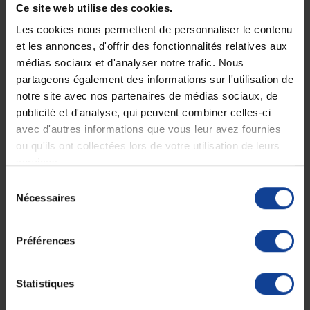
Ce site web utilise des cookies.
Les cookies nous permettent de personnaliser le contenu
et les annonces, d'offrir des fonctionnalités relatives aux
médias sociaux et d'analyser notre trafic. Nous
partageons également des informations sur l'utilisation de
Planche de transfert
EN STOCK
Planches de transfert Surf
EasyGlide
notre site avec nos partenaires de médias sociaux, de
publicité et d'analyse, qui peuvent combiner celles-ci
En magasin uniquement
avec d'autres informations que vous leur avez fournies
ou qu'ils ont collectées lors de votre utilisation de leurs
79,90 €
130,90 €
services.
Sélection
Nécessaires
du
consentement
Préférences
Statistiques