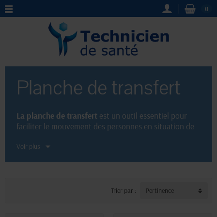
0
Planche de transfert
La planche de transfert
est un outil essentiel pour
faciliter le mouvement des personnes en situation de
mobilité réduite. Conçue dans des matériaux
Voir plus
résistants et ergonomiques, elle permet un transfert
sécurisé et confortable d'un endroit à un autre.
Disponible dans notre boutique en ligne spécialisée
dans le matériel médical, elle est adaptée aux besoins
des particuliers et des professionnels de santé.
Trier par :
Pertinence