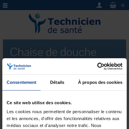
0
Chaise de douche
accoudoirs
escamotables
Consentement
Détails
À propos des cookies
Chaise de douche accoudoirs escamotables
:
Découvrez notre gamme de chaises de douche avec
Ce site web utilise des cookies.
accoudoirs escamotables, idéales pour les personnes à
Voir plus
mobilité réduite. Conçues pour offrir sécurité et
Les cookies nous permettent de personnaliser le contenu
confort lors de la toilette, ces chaises sont équipées
et les annonces, d'offrir des fonctionnalités relatives aux
d'accoudoirs pratiques et fonctionnels. Profitez de leur
médias sociaux et d'analyser notre trafic. Nous