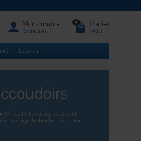
Mon compte
Panier
0
Connexion
(vide)
anté
Location
accoudoirs
lité réduite. Son design robuste et
uster,
ce siège de douche
permet aux
n de
chaises de douche
de qualité pour