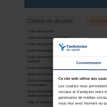
Chaise de douche
Aucun produ
Chaise de douche
Chaise de douche à roulettes
Chaise de douche percée
Chaise de douche pliante
Chaise de douche percée à
roulettes
Consentement
Chaise de douche XL / bariatrique
Chaise de douche 3-en-1
Ce site web utilise des cook
Chaise de douche accoudoirs
escamotables
Les cookies nous permettent d
Chaise de douche pour
sociaux et d'analyser notre t
établissements de santé
partenaires de médias sociaux
Siège de douche rabattable
vous leur avez fournies ou qu'