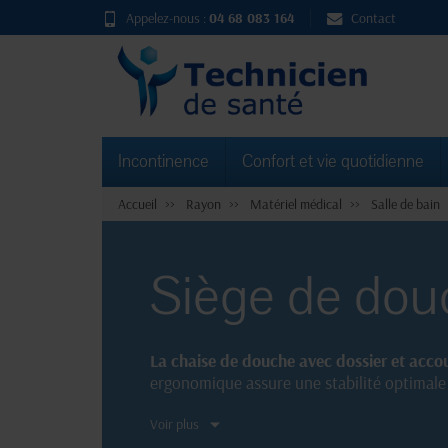
Appelez-nous :
04 68 083 164
Contact
Incontinence
Confort et vie quotidienne
Accueil
Rayon
Matériel médical
Salle de bain
Siège de douc
La chaise de douche avec dossier et acco
ergonomique assure une stabilité optimale e
utilisateurs de bénéficier d'une expérienc
Voir plus
améliorer votre quotidien.