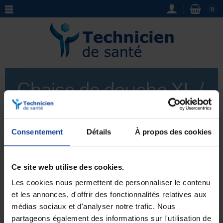
0
Chaise de douche XL /
bariatrique
Consentement
Détails
À propos des cookies
La chaise de douche XL bariatrique
est spécialement
conçue pour les personnes en surpoids ou en situation
de handicap moteur. Robuste et confortable, elle offre
Ce site web utilise des cookies.
Voir plus
une assise sécurisée grâce à ses accoudoirs et son
dossier ergonomique. Facile à monter et à nettoyer,
Les cookies nous permettent de personnaliser le contenu
cette chaise apporte une solution pratique et adaptée
et les annonces, d'offrir des fonctionnalités relatives aux
aux besoins spécifiques des utilisateurs.
médias sociaux et d'analyser notre trafic. Nous
Aucun produit pour le moment.
partageons également des informations sur l'utilisation de