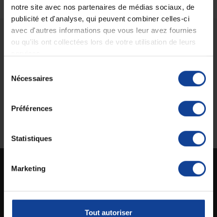
notre site avec nos partenaires de médias sociaux, de
publicité et d'analyse, qui peuvent combiner celles-ci
avec d'autres informations que vous leur avez fournies
ou qu'ils ont collectées lors de votre utilisation de leurs
Livraison gratuite
Paiement sécurisé
services.
En magasin Technicien de santé
Paiement en ligne 100% sécurisé par
En France à domicile à partir de 99€
carte bancaire ou Paypal
Sélection
d'achats
Nécessaires
du
consentement
Préférences
Expédition
Service client
soignée et discrète
Lundi au jeudi : 9h à 12h30 - 13h30 à
18h
Le vendredi jusqu'à 17h
Statistiques
Marketing
Technicien de santé est un site spécialisé dans la vente en ligne de matériel médical
destiné aux particuliers et aux professionnels de la santé.
Tout autoriser