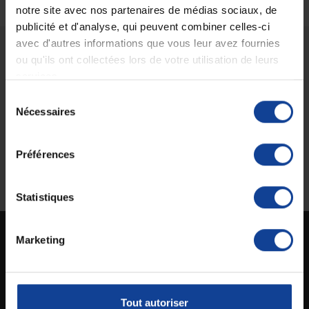
notre site avec nos partenaires de médias sociaux, de
publicité et d'analyse, qui peuvent combiner celles-ci
avec d'autres informations que vous leur avez fournies
ou qu'ils ont collectées lors de votre utilisation de leurs
Livraison gratuite
Paiement sécurisé
services.
En magasin Technicien de santé
Paiement en ligne 100% sécurisé par
En France à domicile à partir de 99€
carte bancaire ou Paypal
Sélection
d'achats
Nécessaires
du
consentement
Préférences
Expédition
Service client
soignée et discrète
Lundi au jeudi : 9h à 12h30 - 13h30 à
18h
Le vendredi jusqu'à 17h
Statistiques
Marketing
Technicien de santé est un site spécialisé dans la vente en ligne de matériel médical
destiné aux particuliers et aux professionnels de la santé.
Tout autoriser