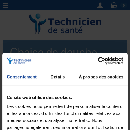
0
Chaise de douche
pliante
Consentement
Détails
À propos des cookies
Découvrez notre sélection de
chaises de douche
pratiques et confortables sur notre boutique en ligne.
La chaise de douche est un équipement essentiel pour
Ce site web utilise des cookies.
Voir plus
les personnes à mobilité réduite ou en convalescence.
Retrouvez notre modèle de
chaise de douche pliante
,
Les cookies nous permettent de personnaliser le contenu
idéal pour les petits espaces et facilement
et les annonces, d'offrir des fonctionnalités relatives aux
transportable. Achetez dès maintenant votre chaise de
médias sociaux et d'analyser notre trafic. Nous
Aucun produit pour le moment.
douche pour faciliter votre quotidien.
partageons également des informations sur l'utilisation de