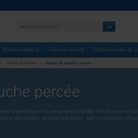
OK
Matériel médical
Fauteuil roulant
Professionnels de s
Chaise de douche
Chaise de douche percée
uche percée
ent essentiel pour les personnes à mobilité réduite ou en situ
 chaise allie confort, sécurité et praticité. Avec sa structure robus
ne utilisation dans la salle de bain, elle est dotée d'un siège perc