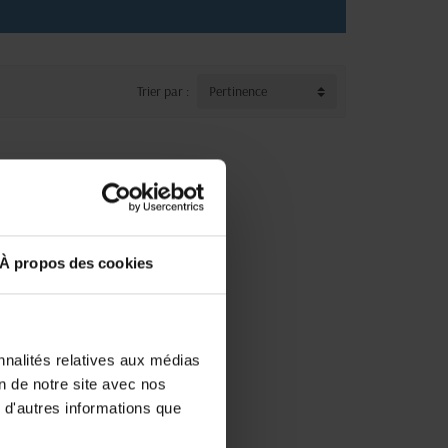
Trier par :
Pertinence
À propos des cookies
nnalités relatives aux médias
on de notre site avec nos
 d'autres informations que