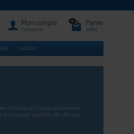
Mon compte
Panier
0
Connexion
(vide)
anté
Location
ation de handicap. Conçue spécialement
te et sa hauteur ajustable, elle offre une
é qui facilite l'évacuation des eaux.