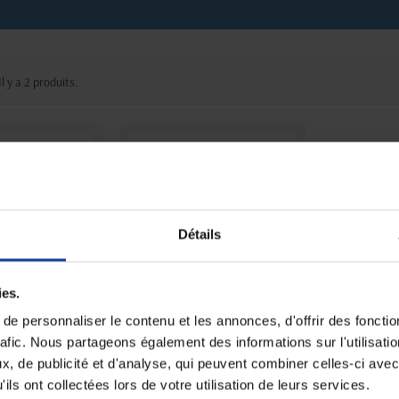
Il y a 2 produits.
Détails
ies.
 STOCK
EN STOCK
 percée de
Chaise percée de
e personnaliser le contenu et les annonces, d'offrir des fonctio
he Moem
douche modulaire Pico...
rafic. Nous partageons également des informations sur l'utilisati
, de publicité et d'analyse, qui peuvent combiner celles-ci avec
ils ont collectées lors de votre utilisation de leurs services.
122,62 €