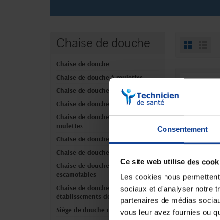
Chaise de douche
Chaise de douche
Chaise de douche à roulettes
Chaise de douche percée
Chaise de douche pliante
Chaise de douche percée à
roulettes
Consentement
Chaise de douche XL / bariatrique
Chaise de douche 3-en-1
Ce site web utilise des cook
Chaise de douche accoudoirs
EN
Chaise
escamotables
Les cookies nous permettent d
douc
Chaise de douche pour
sociaux et d'analyser notre t
établissements de santé
partenaires de médias sociaux
Siège de douche rabattable
vous leur avez fournies ou qu'
389,90 €