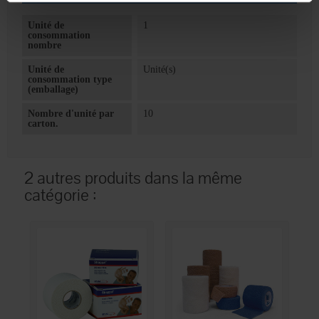
Unité de
1
consommation
nombre
Unité de
Unité(s)
consommation type
(emballage)
Nombre d'unité par
10
carton.
2 autres produits dans la même
catégorie :