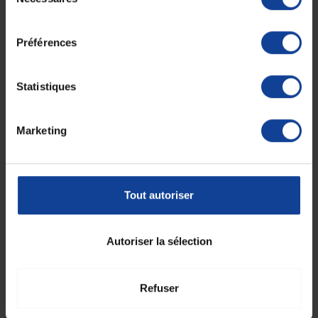
du
Orthopédie (luxation congénitale de hanche...),
consentement
Tractions adhésives continues.
Préférences
Caractéristiques :
Statistiques
Pouvoir adhésif élevé,
Sécable à la main
Support inélastique, apporte un soutien,
Marketing
Découpe à bords dentelés : évite les fils flottants,
Tension de déroulement continue,
Examen radiologique possible sans retrait de la bande,
Stérilisation non recommandée,
Formule sans latex, sans phtalates.
Tout autoriser
Ce que vous achetez : une boîte contenant
une bande.
Autoriser la sélection
Fiche technique
Refuser
Fiche technique