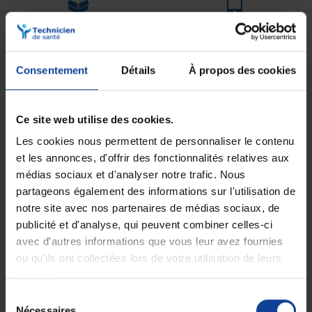
Expédition
Service client
soignée et discrète
Lundi au jeudi : 9h à 12h30 - 13h30 à
18h
Le vendredi jusqu'à 17h
Consentement
Détails
À propos des cookies
Description
Ce site web utilise des cookies.
Bande adhésive non élastique Strappal 10
Les cookies nous permettent de personnaliser le contenu
m x 4 cm
et les annonces, d'offrir des fonctionnalités relatives aux
Pouvoir adhésif +++. Bande constituée d'un
médias sociaux et d'analyser notre trafic. Nous
support en fibranne rigide enduit sur une seule
partageons également des informations sur l'utilisation de
face d'une masse adhésive à l'oxyde de zinc,
exempte de caoutchouc naturel, préparée en
notre site avec nos partenaires de médias sociaux, de
vue d'adhérer sur la peau par simple pression.
publicité et d'analyse, qui peuvent combiner celles-ci
La bande se présente bobinée sur un tube
avec d'autres informations que vous leur avez fournies
carton imprimé.
ou qu'ils ont collectées lors de votre utilisation de leurs
Indications :
services.
Contention articulaire rigide,
Sélection
Traumatologie sportive (entorse...),
Nécessaires