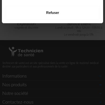
d'achats
Refuser
Expédition
Service client
soignée et discrète
Lundi au jeudi : 9h à 12h30 - 13h30 à
18h
Le vendredi jusqu'à 17h
Technicien de santé est un site spécialisé dans la vente en ligne de matériel médical
destiné aux particuliers et aux professionnels de la santé.
Informations
Nos produits
Notre société
Contactez-nous