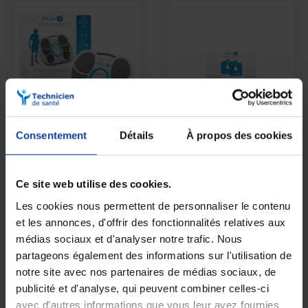
Consentement
Détails
À propos des cookies
RUPTURE DE STOCK
STOCK LIMITÉ
Electrostimulateur
Paingone Fllow TENS
Paingone Fllow expert
electrode
Ce site web utilise des cookies.
349,90 €
11,00 €
Les cookies nous permettent de personnaliser le contenu
et les annonces, d'offrir des fonctionnalités relatives aux
médias sociaux et d'analyser notre trafic. Nous
partageons également des informations sur l'utilisation de
notre site avec nos partenaires de médias sociaux, de
publicité et d'analyse, qui peuvent combiner celles-ci
avec d'autres informations que vous leur avez fournies