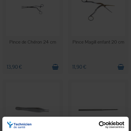
EN STOCK
EN STOCK
Pince de Chéron 24 cm
Pince Magill enfant 20 cm
13,90 €
11,90 €