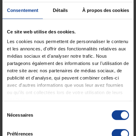
Consentement
Détails
À propos des cookies
EN STOCK
EN STOCK
Pince Adson 12 cm avec
Anse de Billeau 14.5 cm
griffes
Ce site web utilise des cookies.
3,20 €
12,90 €
Les cookies nous permettent de personnaliser le contenu
et les annonces, d'offrir des fonctionnalités relatives aux
médias sociaux et d'analyser notre trafic. Nous
partageons également des informations sur l'utilisation de
notre site avec nos partenaires de médias sociaux, de
publicité et d'analyse, qui peuvent combiner celles-ci
avec d'autres informations que vous leur avez fournies
ou qu'ils ont collectées lors de votre utilisation de leurs
services.
Sélection
EN STOCK
RUPTURE DE STOCK
Nécessaires
Anse de Snellen 13,5 cm
Anuscope usage unique
du
consentement
Préférences