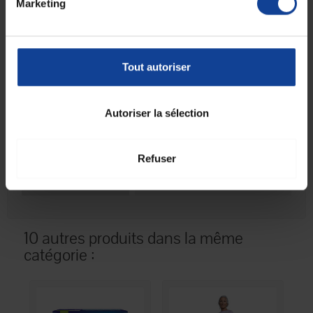
Marketing
tiendra alors toute seule
, sans prendre le risque qu'elle tombe et
s'abime.
Fiche technique
Tout autoriser
Fiche technique
Autoriser la sélection
Unité de
1
consommation
nombre
Refuser
Unité de
Unité(s)
consommation type
(emballage)
10 autres produits dans la même
catégorie :