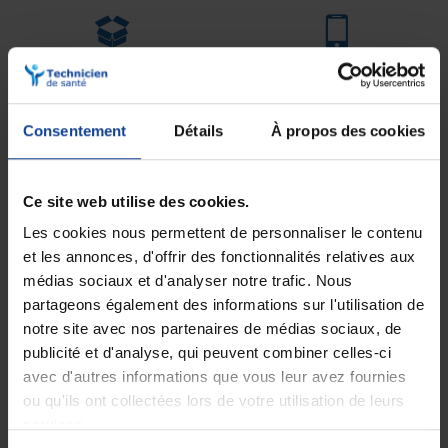
Expédition
Service client
soignée et discrète
Lundi au jeudi : 9h à 12h30 - 13h30 à
18h
Le vendredi jusqu'à 17h
Consentement
Détails
À propos des cookies
Description
Ce site web utilise des cookies.
TENA Bed Underpad Plus
est une alèse pour adultes offrant une
Les cookies nous permettent de personnaliser le contenu
absorption complète,
idéale en cas de fuites accidentelles
modérées à importantes.
Que ce soit pour protéger un lit, un
et les annonces, d'offrir des fonctionnalités relatives aux
fauteuil roulant, un canapé ou une chaise, son voile extérieur
médias sociaux et d'analyser notre trafic. Nous
imperméable empêche l’humidité d’atteindre la surface.
partageons également des informations sur l'utilisation de
Grâce à son noyau absorbant stable, les liquides sont rapidement
notre site avec nos partenaires de médias sociaux, de
capturés et répartis de manière uniforme, garantissant ainsi une
publicité et d'analyse, qui peuvent combiner celles-ci
surface plus sèche et confortable. Conçue avec un
voile de surface
doux
et
testée dermatologiquement,
cette protection de lit est
avec d'autres informations que vous leur avez fournies
disponible en plusieurs tailles pour s’adapter aux différents besoins.
ou qu'ils ont collectées lors de votre utilisation de leurs
Elle assure un confort optimal, que la personne soit assise ou
services.
allongée.