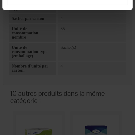
Type de fuites
1600
Sachet par carton
4
Unité de
35
consommation
nombre
Unité de
Sachet(s)
consommation type
(emballage)
Nombre d'unité par
4
carton.
10 autres produits dans la même
catégorie :