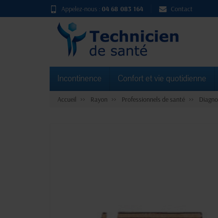
Appelez-nous :
04 68 083 164
Contact
Incontinence
Confort et vie quotidienne
Accueil
Rayon
Professionnels de santé
Diagno