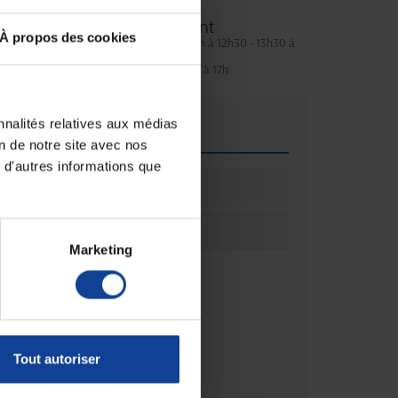
Service client
À propos des cookies
Lundi au jeudi : 9h à 12h30 - 13h30 à
18h
Le vendredi jusqu'à 17h
nnalités relatives aux médias
que
on de notre site avec nos
 d'autres informations que
ation
1
ation
Unité(s)
Marketing
Tout autoriser