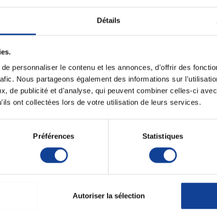
Paiement sécurisé
Expédition
Détails
Paiement en ligne 100% sécurisé par
soignée et discrète
carte bancaire ou Paypal
ies.
e personnaliser le contenu et les annonces, d'offrir des fonctio
Fiche techni
rafic. Nous partageons également des informations sur l'utilisati
, de publicité et d'analyse, qui peuvent combiner celles-ci avec
 HEINE suivants :
Unité de consomm
ils ont collectées lors de votre utilisation de leurs services.
nombre
Unité de consomm
type (emballage)
Préférences
Statistiques
Focalux, Mini Miroflex, Focalux Alpha + et Focalux
ic précis
grâce à la technologie HEINE XHL.
Autoriser la sélection
t Heine, notez le chiffre à côté du # ainsi que le