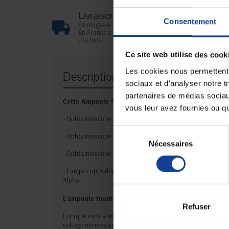
Livraison gratuite
Consentement
En magasin Technicien de santé
En France à domicile à partir de 99€
d'achats
Ce site web utilise des cook
Les cookies nous permettent d
Description
sociaux et d'analyser notre t
partenaires de médias sociaux
Cette Ampoule #42 est destinée aux instruments 2,5V
vous leur avez fournies ou qu'
- Ophtalmoscope Mini 2000
Sélection
- Ophtalmoscope Alpha
Nécessaires
du
- Ophtalmoscope Alpha +
consentement
- Lampes ophtalmologiques : Mini 2000 Focalux, Mini 3000 
Alpha.
L'ampoule fournie la lumière idéale pour un diagnost
Refuser
Lorsque vous souhaitez changer l'ampoule de votre instrumen
voltage nécessaire.