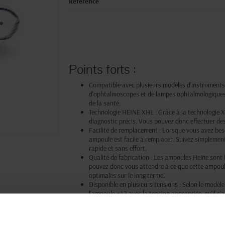
Référence
Points forts :
Compatible avec plusieurs modèles d'instruments 
d'ophtalmoscopes et de lampes ophtalmologiques, 
de la santé.
Technologie HEINE XHL : Grâce à la technologie X
diagnostic précis. Vous pouvez donc effectuer d
Facilité de remplacement : Lorsque vous avez bes
ampoule est facile à remplacer. Suivez simplemen
rapide et sans effort.
Qualité de fabrication : Les ampoules Heine sont
pouvez donc vous attendre à ce que cette ampoule
optimales sur le long terme.
Disponible en plusieurs tensions : Selon le modèl
l'ampoule #42 avec la tension appropriée, qu'il s'
trouver l'ampoule adaptée à votre équipement spé