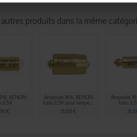
 autres produits dans la même catégori
 XHL XENON
Ampoule XHL XENON
Ampoule X
o.2,5V
halo.2,5V pour lampe...
halo.3,5
,90 €
31,60 €
21,5