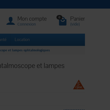
Mon compte
Panier
0
Connexion
(vide)
anté
Location
cope et lampes ophtalmologiques
htalmoscope et lampes