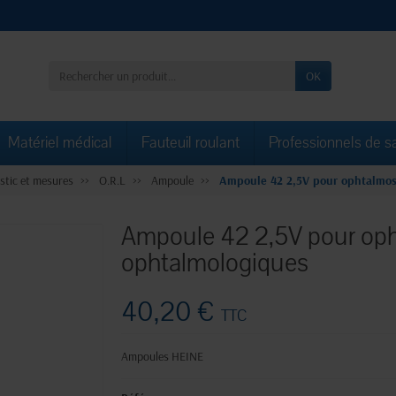
OK
Matériel médical
Fauteuil roulant
Professionnels de s
stic et mesures
O.R.L
Ampoule
Ampoule 42 2,5V pour ophtalmos
Ampoule 42 2,5V pour op
ophtalmologiques
40,20 €
TTC
Ampoules HEINE