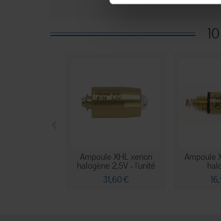
10
‹
Ampoule XHL xenon
Ampoule
halogène 2,5V - l'unité
hal
31,60 €
16