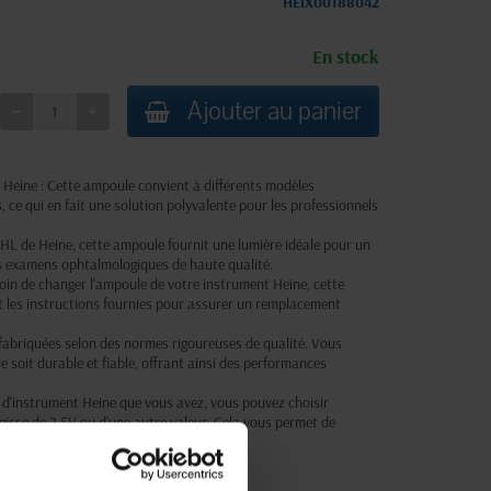
HEIX00188042
En stock
Ajouter au panier
Heine : Cette ampoule convient à différents modèles
ce qui en fait une solution polyvalente pour les professionnels
HL de Heine, cette ampoule fournit une lumière idéale pour un
es examens ophtalmologiques de haute qualité.
oin de changer l'ampoule de votre instrument Heine, cette
t les instructions fournies pour assurer un remplacement
 fabriquées selon des normes rigoureuses de qualité. Vous
 soit durable et fiable, offrant ainsi des performances
e d'instrument Heine que vous avez, vous pouvez choisir
agisse de 2,5V ou d'une autre valeur. Cela vous permet de
cifique.