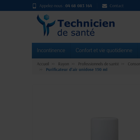
Appelez-nous :
04 68 083 164
Contact
Incontinence
Confort et vie quotidienne
Accueil
Rayon
Professionnels de santé
Consom
Purificateur d'air unidose 150 ml