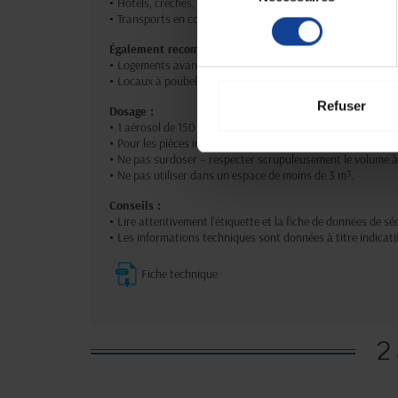
•
Hôtels, crèches, bureaux.
•
Transports en commun, lieux publics, vestiaires…
consentement
Également recommandé pour neutraliser les mauvaise
•
Logements avant relocation.
•
Locaux à poubelles.
Refuser
Dosage :
•
1 aérosol de 150 ml permet de traiter jusqu’à 36 m² (90 m³
•
Pour les pièces inférieures à 18 m² (45 m³), utiliser le form
•
Ne pas surdoser – respecter scrupuleusement le volume à 
•
Ne pas utiliser dans un espace de moins de 3 m³.
Conseils :
•
Lire attentivement l’étiquette et la fiche de données de s
•
Les informations techniques sont données à titre indicati
Fiche technique
2 