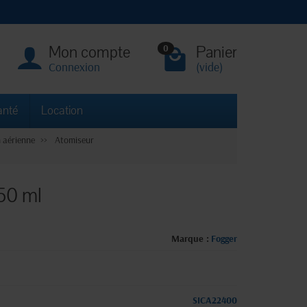
Mon compte
Panier
0
Connexion
(vide)
anté
Location
 aérienne
Atomiseur
150 ml
Marque :
Fogger
SICA22400