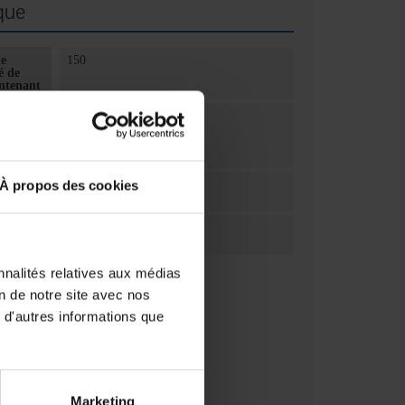
que
me
150
é de
ontenant
olume
millilitre(s)
e mesure
antité
À propos des cookies
ation
1
ation
Unité(s)
nnalités relatives aux médias
on de notre site avec nos
 d'autres informations que
Marketing