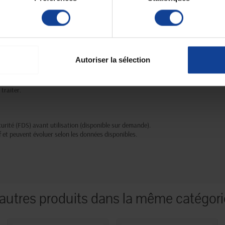
s odeurs dans :
Autoriser la sélection
).
at 75 ml.
traiter.
écurité (FDS) avant utilisation (disponible sur demande).
f et peuvent évoluer selon les données disponibles.
autres produits dans la même catégori