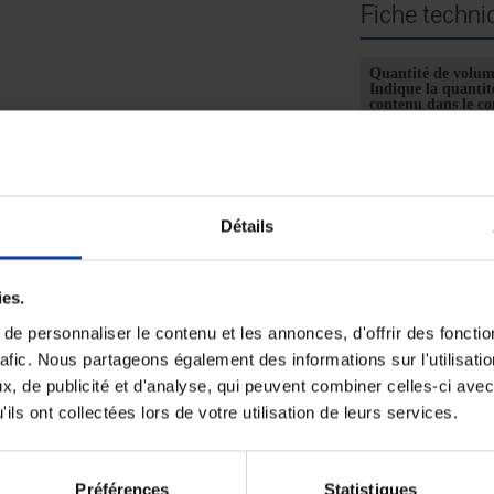
Fiche techni
Quantité de volu
Indique la quantit
contenu dans le c
Unité mesure de v
(indique l'unité d
utilisée pour la qu
la menthe, procurant une agréable sensation de fraîcheur
de volume)
mbiant en éliminant les bactéries, limitant la prolifération
Détails
Unité de consomm
nombre
oronavirus, H1N1, etc.
Unité de consomm
type (emballage)
ies.
minutes à 20°C : Staphylococcus aureus, Pseudomonas
e personnaliser le contenu et les annonces, d'offrir des fonctio
s de propreté).
rafic. Nous partageons également des informations sur l'utilisati
: Candida albicans, Aspergillus niger.
A) selon EN 14476 en 5 minutes à 20°C.
, de publicité et d'analyse, qui peuvent combiner celles-ci avec
ils ont collectées lors de votre utilisation de leurs services.
Préférences
Statistiques