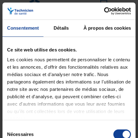
Expédition
Service client
soignée et discrète
Lundi au jeudi : 9h à 12h30 - 13h30 à
18h
Consentement
Détails
À propos des cookies
Le vendredi jusqu'à 17h
Description
Ce site web utilise des cookies.
Les cookies nous permettent de personnaliser le contenu
Les aiguilles Unifine® Pentips® sont spécialement conçues pour les
injections au stylo dans le cadre du traitement du diabète. Stériles et
et les annonces, d'offrir des fonctionnalités relatives aux
à usage unique, elles conviennent aux patients insulinodépendants et
médias sociaux et d'analyser notre trafic. Nous
sont compatibles avec tous les stylos injecteurs dédiés au traitement
partageons également des informations sur l'utilisation de
du diabète.
notre site avec nos partenaires de médias sociaux, de
Elles disposent d’un double capuchon :
publicité et d'analyse, qui peuvent combiner celles-ci
•
Un grand capuchon externe,
avec d'autres informations que vous leur avez fournies
•
Un petit capuchon protecteur à retirer après avoir vissé l’aiguille sur
le stylo.
ou qu'ils ont collectées lors de votre utilisation de leurs
services.
Pour une identification rapide, cinq codes couleur permettent de
reconnaître facilement la longueur de l’aiguille.
Sélection
Nécessaires
du
Points forts :