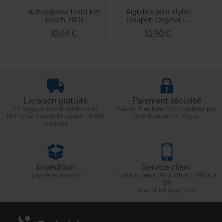
Autopiqueur Unistik®
Aiguilles pour stylos
Touch 28 G
Insupen Original -...
10,64 €
13,90 €
Livraison gratuite
Paiement sécurisé
En magasin Technicien de santé
Paiement en ligne 100% sécurisé par
En France à domicile à partir de 99€
carte bancaire ou Paypal
d'achats
Expédition
Service client
soignée et discrète
Lundi au jeudi : 9h à 12h30 - 13h30 à
18h
Le vendredi jusqu'à 17h