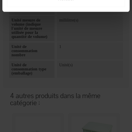
Indique la quantité de
contenu dans le
contenant
Unité mesure de
millilitre(s)
volume (indique
l'unité de mesure
utilisée pour la
quantité de volume)
Unité de
1
consommation
nombre
Unité de
Unité(s)
consommation type
(emballage)
4 autres produits dans la même
catégorie :