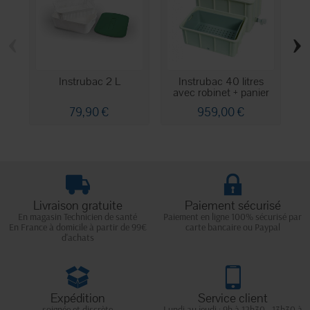
‹
›
Instrubac 2 L
Instrubac 40 litres
I
avec robinet + panier
79,90 €
959,00 €
Livraison gratuite
Paiement sécurisé
En magasin Technicien de santé
Paiement en ligne 100% sécurisé par
En France à domicile à partir de 99€
carte bancaire ou Paypal
d'achats
Expédition
Service client
soignée et discrète
Lundi au jeudi : 9h à 12h30 - 13h30 à