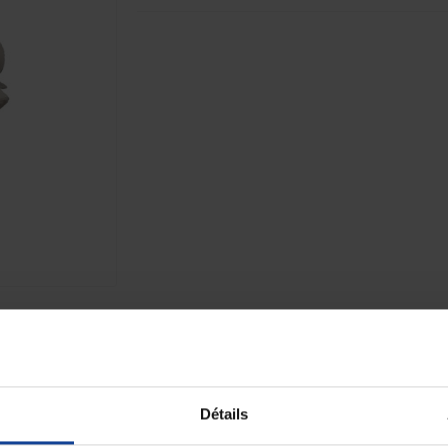
Paiement sécurisé
Expédition
Paiement en ligne 100% sécurisé par
soignée et discrète
carte bancaire ou Paypal
Détails