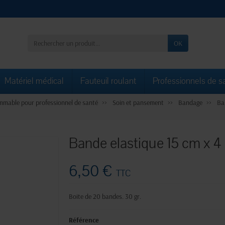
OK
Matériel médical
Fauteuil roulant
Professionnels de s
mable pour professionnel de santé
Soin et pansement
Bandage
Ba
Bande elastique 15 cm x 4
6,50 €
TTC
Boite de 20 bandes. 30 gr.
Référence