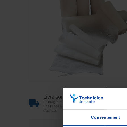
Livraison gratuite
En magasin Technicien de santé
En France à domicile à partir de 99€
d'achats
Consentement