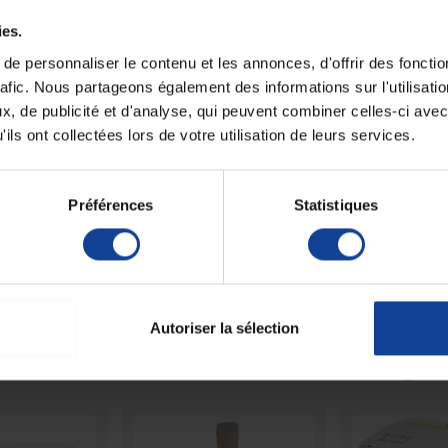
Fiche techni
ies.
e personnaliser le contenu et les annonces, d'offrir des fonctio
Unité de consomm
nombre
rafic. Nous partageons également des informations sur l'utilisati
, de publicité et d'analyse, qui peuvent combiner celles-ci avec
e fixation efficace et un maintien sécurisé.
Unité de consomm
type (emballage)
ts ou maintenir une protection articulaire.
ils ont collectées lors de votre utilisation de leurs services.
ffrant souplesse et confort.
5).
Préférences
Statistiques
ment aux soins nécessitant un maintien précis et
Autoriser la sélection
autres produits dans la même catégori