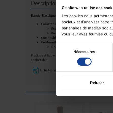
Description
Ce site web utilise des cook
Bande Élastique - Fixation et Maintien
Les cookies nous permettent d
sociaux et d'analyser notre t
Caractéristiques
:
partenaires de médias sociaux
Extensibilité
: Allongement de 100 % pour un
Polyvalence
: Idéale pour fixer les pansemen
vous leur avez fournies ou qu'
Composition
: Fabriquée en polyamide et viscose, o
Conformité réglementaire
:
Sélection
Dispositif médical classe I (RDM UE 2017/74
Nécessaires
du
Pratique et fiable, cette bande élastique s’adapte parfaite
consentement
confortable.
Fiche technique
Refuser
5 