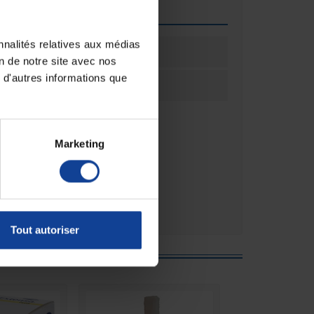
que
nnalités relatives aux médias
ation
20
on de notre site avec nos
 d'autres informations que
ation
Boîte(s)
Marketing
Tout autoriser
e :