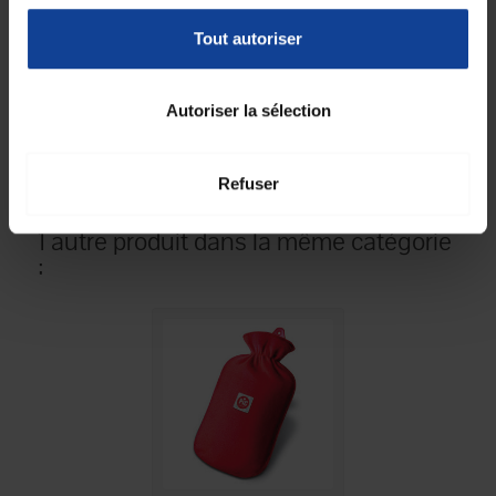
Conditionnement
1
(pièce par sachet)
Tout autoriser
Unité de
1
consommation
nombre
Autoriser la sélection
Unité de
Unité(s)
consommation type
(emballage)
Refuser
1 autre produit dans la même catégorie
: