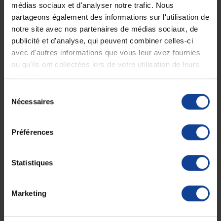
En magasin Technicien de santé
Paiement en ligne 100% sécurisé par
médias sociaux et d'analyser notre trafic. Nous
En France à domicile à partir de 99€
carte bancaire ou Paypal
d'achats
partageons également des informations sur l'utilisation de
notre site avec nos partenaires de médias sociaux, de
publicité et d'analyse, qui peuvent combiner celles-ci
avec d'autres informations que vous leur avez fournies
Expédition
Service client
ou qu'ils ont collectées lors de votre utilisation de leurs
soignée et discrète
Lundi au jeudi : 9h à 12h30 - 13h30 à
18h
services.
Le vendredi jusqu'à 17h
Sélection
Nécessaires
du
Description
consentement
Préférences
Bouillotte en caoutchouc.
Sans housse.
Statistiques
Fiche technique
Marketing
Fiche technique