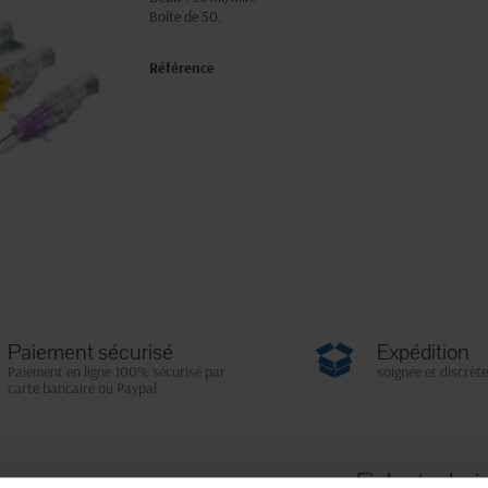
Boîte de 50.
Référence
Paiement sécurisé
Expédition
Paiement en ligne 100% sécurisé par
soignée et discrète
carte bancaire ou Paypal
Fiche techni