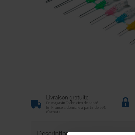
Livraison gratuite
En magasin Technicien de santé
En France à domicile à partir de 99€
d'achats
Description