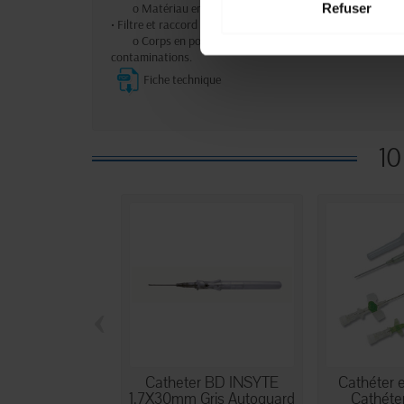
o Matériau en polypropylène, assurant une connexion 
Refuser
• Filtre et raccord d’évent :
o Corps en polyéthylène et copolymère styrène/butadièn
contaminations.
Fiche technique
10
‹
Catheter BD INSYTE
Cathéter e
1.7X30mm Gris Autoguard
Cathéter 