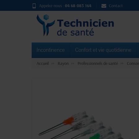
Appelez-nous :
04 68 083 164
Contact
Incontinence
Confort et vie quotidienne
Accueil
Rayon
Professionnels de santé
Consom