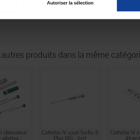
sécurisée.
Autoriser la sélection
e, avec une protection en polyéthylène pour limiter les
 autres produits dans la même catégori
t obturateur
Cathéter IV court Surflo-S
Cathéter IV à 
ailettes...
Plus 18G - Vert
d'injec