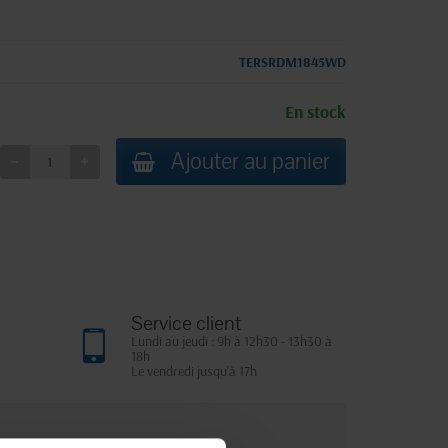
TERSRDM1845WD
En stock
Ajouter au panier
Service client
Lundi au jeudi : 9h à 12h30 - 13h30 à
18h
Le vendredi jusqu'à 17h
que