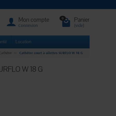
Mon compte
Panier
0
Connexion
(vide)
anté
Location
Cathéter
Cathéter court à ailettes SURFLO W 18 G
 SURFLO W 18 G