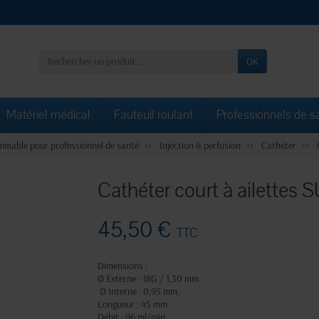
OK
Matériel médical
Fauteuil roulant
Professionnels de s
mable pour professionnel de santé
Injection & perfusion
Cathéter
Cathéter court à ailettes
45,50 €
TTC
Dimensions :
Ø Externe : 18G / 1,30 mm.
Ø Interne : 0,95 mm.
Longueur : 45 mm.
Débit : 96 ml/min.