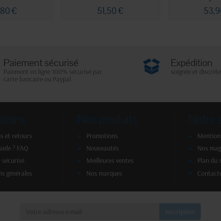
,80 €
51,50 €
53,9
Paiement sécurisé
Expédition
Paiement en ligne 100% sécurisé par
soignée et discrète
carte bancaire ou Paypal
ations
Nos produits
Notre 
s et retours
Promotions
Mentions
'aide ? FAQ
Nouveautés
Nos mag
 sécurisé
Meilleures ventes
Plan du 
ns générales
Nos marques
Contact