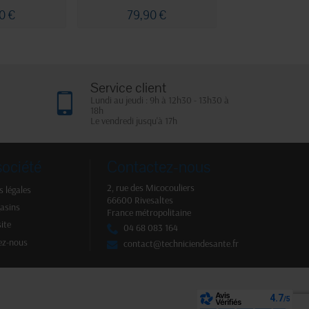
0 €
79,90 €
169,90
Service client
Lundi au jeudi : 9h à 12h30 - 13h30 à
18h
Le vendredi jusqu'à 17h
société
Contactez-nous
2, rue des Micocouliers
 légales
66600 Rivesaltes
asins
France métropolitaine
site
04 68 083 164
ez-nous
contact@techniciendesante.fr