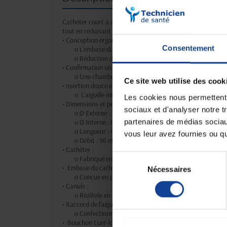
Cathéter court à ailettes Surflo W 18
vert
conçu pour la per
tout en réduisant les traumatismes et en offrant une meilleu
• Conception ergonomique :
Consentement
o L’embase du cathéter facilite les techniques d’insertio
o Réduction des mouvements dans le vaisseau, limitant 
• Confirmation visuelle immédiate :
o Une chambre de reflux permet de vérifier que le cathé
Ce site web utilise des cook
• nsertion douce et sécurisée :
o L’aiguille interne, dotée d’une extrémité pointue, mini
Les cookies nous permettent d
• Dimensions et performances :
sociaux et d'analyser notre t
o Ø Externe : 18G / 1,30 mm.
partenaires de médias sociaux
o Ø Interne : 0,95 mm.
o Longueur : 45 mm.
vous leur avez fournies ou qu'
o Débit : 96 ml/min.
• Cathéter :
Sélection
o Fabriqué en FEP avec charge BaSO4, garantissant durab
• Embase du cathéter :
Nécessaires
du
o Conçue en polypropylène avec un master batch pour as
consentement
• Canule :
o Réalisée en acier inoxydable pour une insertion fiable 
• Raccord de l’aiguille :
o Confectionné en copolymère styrène/butadiène pour 
• Bouchon Luer-lock :