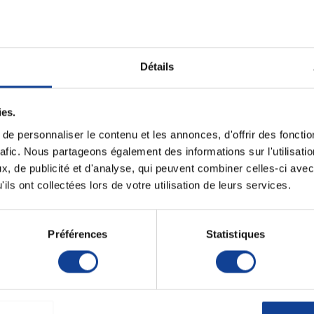
fusion, la transfusion, et les injections intraveineuses,
Unité de consomm
re stabilisation.
nombre
Détails
n traditionnelles, tout en assurant confort et stabilité.
Unité de consomm
type (emballage)
ainsi les risques de complications.
ter est correctement inséré dans la veine.
ies.
mise les traumatismes vasculaires lors de l’utilisation.
e personnaliser le contenu et les annonces, d'offrir des fonctio
rafic. Nous partageons également des informations sur l'utilisati
, de publicité et d'analyse, qui peuvent combiner celles-ci avec
ils ont collectées lors de votre utilisation de leurs services.
ilité et visibilité radiologique.
Préférences
Statistiques
surer robustesse et facilité d’utilisation.
et précise.
une compatibilité optimale.