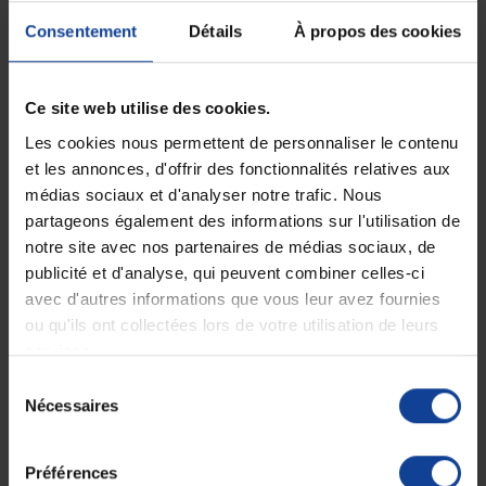
Consentement
Détails
À propos des cookies
Livraison gratuite
Paiement sécurisé
En magasin Technicien de santé
Paiement en ligne 100% sécurisé par
En France à domicile à partir de 99€
carte bancaire ou Paypal
d'achats
Ce site web utilise des cookies.
Les cookies nous permettent de personnaliser le contenu
et les annonces, d'offrir des fonctionnalités relatives aux
Expédition
Service client
médias sociaux et d'analyser notre trafic. Nous
soignée et discrète
Lundi au jeudi : 9h à 12h30 - 13h30 à
partageons également des informations sur l'utilisation de
18h
Le vendredi jusqu'à 17h
notre site avec nos partenaires de médias sociaux, de
publicité et d'analyse, qui peuvent combiner celles-ci
avec d'autres informations que vous leur avez fournies
Description
ou qu'ils ont collectées lors de votre utilisation de leurs
services.
Sélection
Nécessaires
Fiche technique
du
consentement
Fiche technique
Préférences