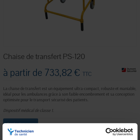
Chaise de transfert PS-120
à partir de
733,82 €
TTC
La chaise de transfert est un équipement ultra-compact, robuste et maniable,
idéal pour les ambulances grâce à son faible encombrement et sa conception
optimisée pour le transport sécurisé des patients.
Dispositif médical de classe 1
.
Contactez-nous