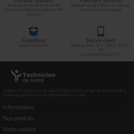
Livraison gratuite
Paiement sécurisé
En magasin Technicien de santé
Paiement en ligne 100% sécurisé par
En France à domicile à partir de 99€
carte bancaire ou Paypal
d'achats
Expédition
Service client
soignée et discrète
Lundi au jeudi : 9h à 12h30 - 13h30 à
18h
Le vendredi jusqu'à 17h
Technicien de santé est un site spécialisé dans la vente en ligne de matériel médical
destiné aux particuliers et aux professionnels de la santé.
Informations
Nos produits
Notre société