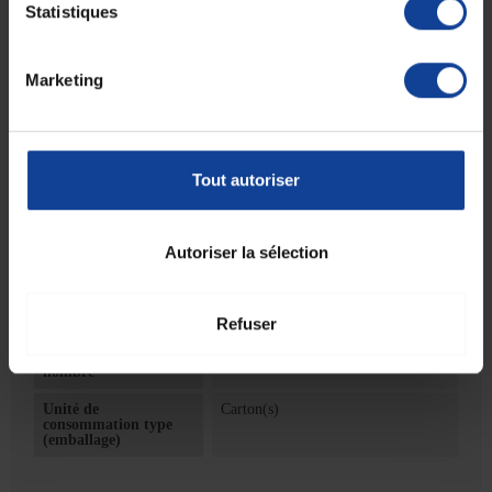
Statistiques
Facile à utiliser :
Sa conception adhésive permet une
application rapide et précise, garantissant une couverture
complète de la zone chirurgicale.
Marketing
Indications :
Idéal pour une variété d’interventions chirurgicales, qu'elles
soient mineures ou majeures.
Utilisé dans les hôpitaux, cliniques et centres de chirurgie
Tout autoriser
ambulatoire.
Fiche technique
Autoriser la sélection
Fiche technique
Refuser
Unité de
40
consommation
nombre
Unité de
Carton(s)
consommation type
(emballage)