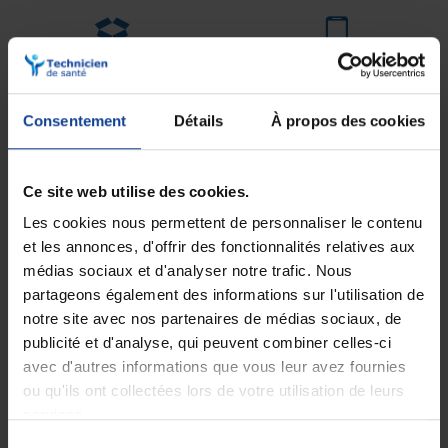
Expédition
Service client
soignée et discrète
Lundi au jeudi : 9h à 12h30 - 13h30 à
18h
Le vendredi jusqu'à 17h
Consentement
Détails
À propos des cookies
Description
Ce site web utilise des cookies.
ID Slip Extra Plus est un change complet
conçu pour offrir une
Les cookies nous permettent de personnaliser le contenu
protection efficace aux
personnes limitées en mobiilté ou
et les annonces, d'offrir des fonctionnalités relatives aux
grabataires,
souffrant d’incontinence modérée à très lourde.
médias sociaux et d'analyser notre trafic. Nous
Grâce à sa conception entièrement respirable, il garantit confort,
sécurité et douceur tout en préservant l’intégrité de la peau.
partageons également des informations sur l'utilisation de
notre site avec nos partenaires de médias sociaux, de
Avantages :
publicité et d'analyse, qui peuvent combiner celles-ci
• Absorption et garde-au-sec immédiats :
Rétention efficace des
liquides pour une sensation de sécheresse optimale.
avec d'autres informations que vous leur avez fournies
• 100 % respirable :
Aide à maintenir une peau saine grâce à une
ou qu'ils ont collectées lors de votre utilisation de leurs
enveloppe extérieure respirante.
services.
• Contrôle des odeurs :
Neutralise les odeurs désagréables pour une
fraîcheur prolongée.
Sélection