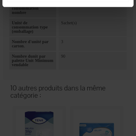
Unité de
28
consommation
nombre
Unité de
Sachet(s)
consommation type
(emballage)
Nombre d'unité par
3
carton.
Nombre dunit par
90
palette Unit Minimum
vendable
10 autres produits dans la même
catégorie :