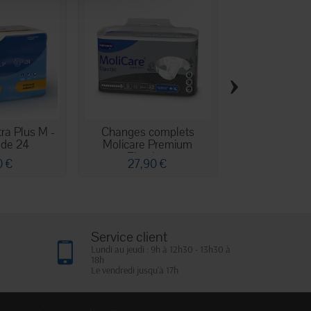
›
ra Plus M -
Changes complets
iD Slip - S
 de 24
Molicare Premium
Elastic...
0 €
27,90 €
28,50
Service client
Lundi au jeudi : 9h à 12h30 - 13h30 à
18h
Le vendredi jusqu'à 17h