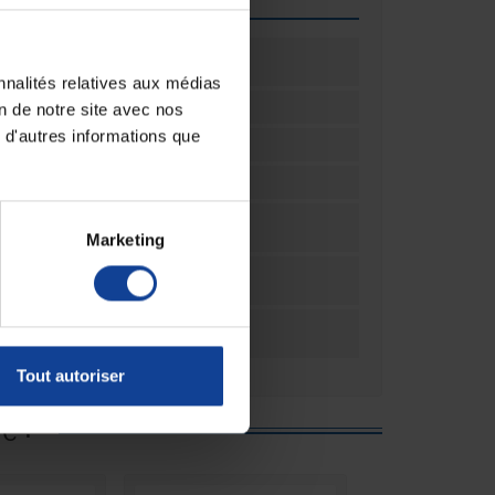
pièce
28
nnalités relatives aux médias
L
on de notre site avec nos
 d'autres informations que
ttes
6 gouttes
4
ation
28
Marketing
ation
Sachet(s)
ar
4
Tout autoriser
e :