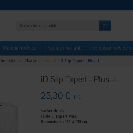
OK
Matériel médical
Fauteuil roulant
Professionnels de s
che adulte
Change complet
iD Slip Expert - Plus -L
iD Slip Expert - Plus -L
25,30 €
TTC
Sachet de 28.
Taille L.
Expert Plus.
Dimensions : 115 à 155 cm.