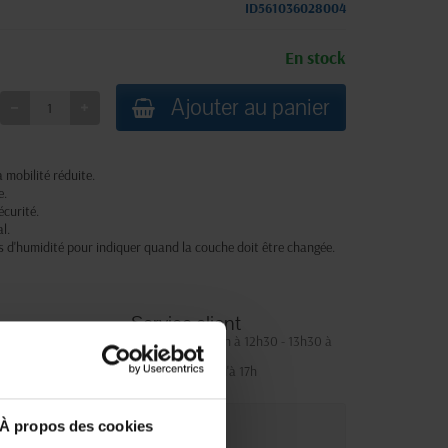
ID561036028004
En stock
Ajouter au panier
 mobilité réduite.
e.
écurité.
l.
 d'humidité pour indiquer quand la couche doit être changée.
Service client
Lundi au jeudi : 9h à 12h30 - 13h30 à
18h
Le vendredi jusqu'à 17h
À propos des cookies
que