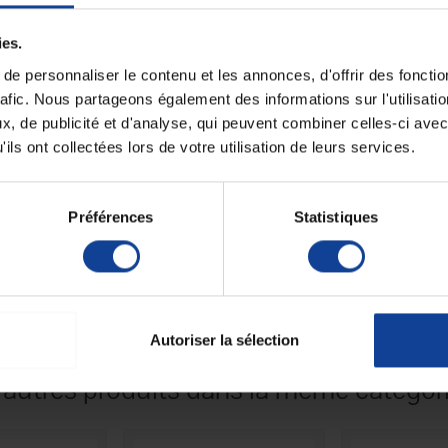
conçus pour les personnes à mobilité
ies.
Conditionnement (
hange, même en position allongée.
par sachet)
e personnaliser le contenu et les annonces, d'offrir des fonctio
Taille protection
rafic. Nous partageons également des informations sur l'utilisati
n efficace, idéale pour les personnes à mobilité réduite.
, de publicité et d'analyse, qui peuvent combiner celles-ci avec
Absorption en gou
en position allongée.
ils ont collectées lors de votre utilisation de leurs services.
e enveloppe 100 % respirable garantissent bien-être et
Sachet par carton
une sensation de fraîcheur durable.
Unité de consomm
 odeurs pour un confort optimal.
nombre
Préférences
Statistiques
emps de changer la protection.
ur une sécurité renforcée.
Unité de consomm
ver l’intégrité de la peau.
type (emballage)
Nombre d'unité p
carton.
Autoriser la sélection
 autres produits dans la même catégori