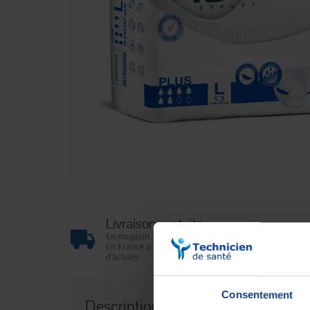
Livraison gratuite
En magasin Technicien de santé
En France à domicile à partir de 99€
d'achats
Consentement
Description