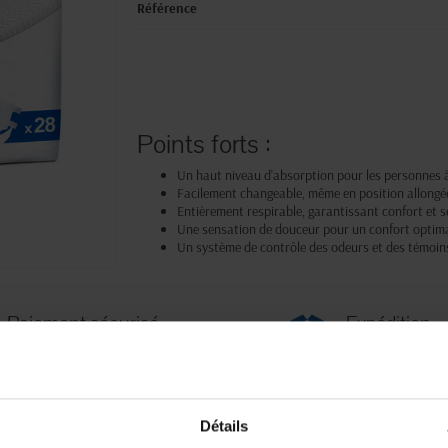
Référence
Points forts :
Un haut niveau d'absorption pour les personnes à
Facilement changeable, même en position allongé
Entièrement respirable, garantissant confort et s
Une sensation de douceur pour un confort optima
Un système de contrôle des odeurs et des témoins
Paiement sécurisé
Expédition
Paiement en ligne 100% sécurisé par
soignée et discrète
carte bancaire ou Paypal
Détails
Fiche techni