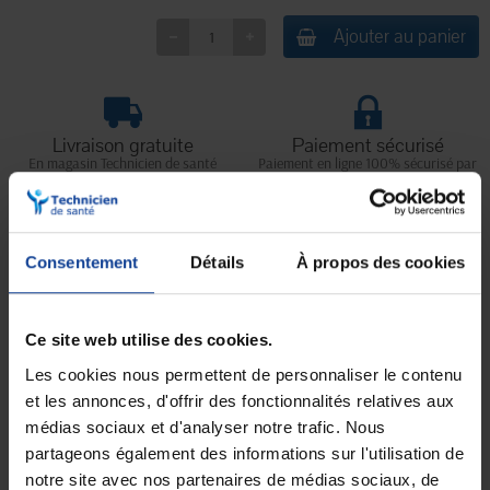
Ajouter au panier
Livraison gratuite
Paiement sécurisé
En magasin Technicien de santé
Paiement en ligne 100% sécurisé par
En France à domicile à partir de 99€
carte bancaire ou Paypal
d'achats
Consentement
Détails
À propos des cookies
Expédition
Service client
soignée et discrète
Lundi au jeudi : 9h à 12h30 - 13h30 à
18h
Ce site web utilise des cookies.
Le vendredi jusqu'à 17h
Les cookies nous permettent de personnaliser le contenu
et les annonces, d'offrir des fonctionnalités relatives aux
Description
médias sociaux et d'analyser notre trafic. Nous
partageons également des informations sur l'utilisation de
Les compresses de gaze non tissées, non stériles sont conçues pour
notre site avec nos partenaires de médias sociaux, de
absorber les exsudats lors de soins sans risque infectieux particulier