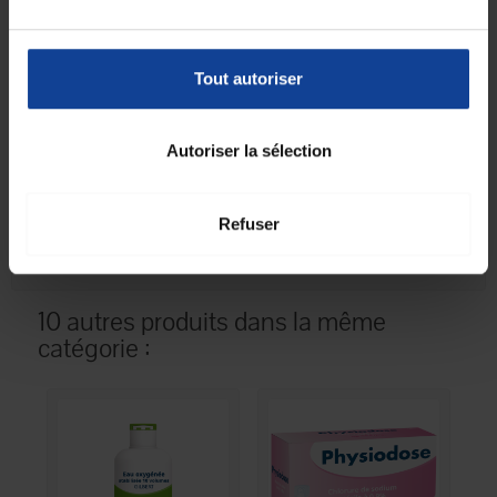
Unité mesure de
millilitre(s)
volume (indique
l'unité de mesure
Tout autoriser
utilisée pour la
quantité de volume)
Unité de
10
Autoriser la sélection
consommation
nombre
Unité de
Boîte(s)
consommation type
Refuser
(emballage)
10 autres produits dans la même
catégorie :