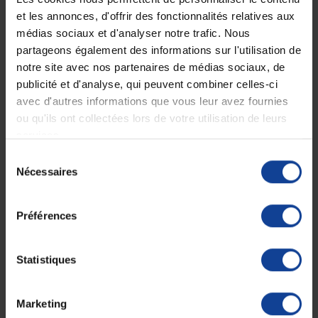
En France à domicile à partir de 99€
carte bancaire ou Paypal
d'achats
et les annonces, d'offrir des fonctionnalités relatives aux
médias sociaux et d'analyser notre trafic. Nous
partageons également des informations sur l'utilisation de
notre site avec nos partenaires de médias sociaux, de
Expédition
Service client
publicité et d'analyse, qui peuvent combiner celles-ci
soignée et discrète
Lundi au jeudi : 9h à 12h30 - 13h30 à
18h
avec d'autres informations que vous leur avez fournies
Le vendredi jusqu'à 17h
ou qu'ils ont collectées lors de votre utilisation de leurs
services.
Description
Sélection
Nécessaires
du
Stérile. Boite de 10 doses de 5 ml. Ancienne ref.
GIL612707
consentement
Fiche technique
Préférences
Fiche technique
Statistiques
Quantité de volume
5
Indique la quantité de
Marketing
contenu dans le
contenant