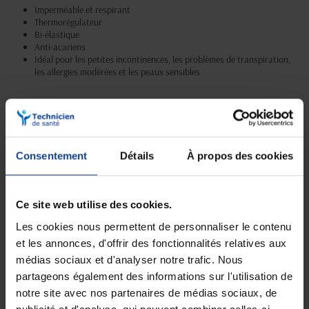
Imperméable et respirant
Thermorégulateur
Bi-élastique
Anti-acariens
Idéal pour les petites incontinences, les problèmes de transpiration,
les allergies modérées et les peaux sensibles
Livraison gratuite
Paiement sécurisé
En magasin Technicien de santé
Paiement en ligne 100% sécurisé par
Consentement
Détails
À propos des cookies
En France à domicile à partir de 99€
carte bancaire ou Paypal
d'achats
Ce site web utilise des cookies.
Les cookies nous permettent de personnaliser le contenu
Expédition
Service client
et les annonces, d'offrir des fonctionnalités relatives aux
soignée et discrète
Lundi au jeudi : 9h à 12h30 - 13h30 à
18h
médias sociaux et d'analyser notre trafic. Nous
Le vendredi jusqu'à 17h
partageons également des informations sur l'utilisation de
notre site avec nos partenaires de médias sociaux, de