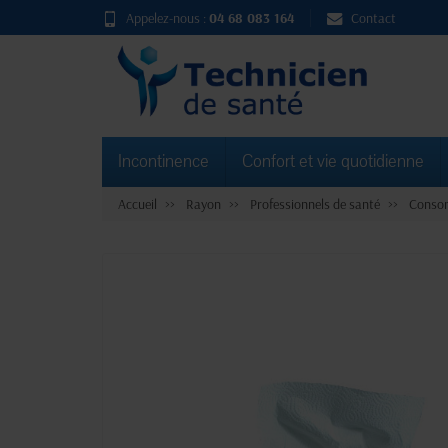
Appelez-nous :
04 68 083 164
Contact
Incontinence
Confort et vie quotidienne
Accueil
Rayon
Professionnels de santé
Consom