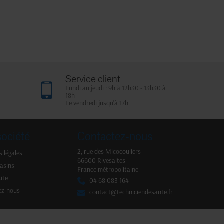
Service client
Lundi au jeudi : 9h à 12h30 - 13h30 à
18h
Le vendredi jusqu'à 17h
société
Contactez-nous
2, rue des Micocouliers
 légales
66600 Rivesaltes
asins
France métropolitaine
site
04 68 083 164
ez-nous
contact@techniciendesante.fr