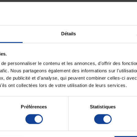
Fiche techni
Détails
verture rapide. Ce modèle permet un essuyage en formats
Sachet par carton
imentaire) ou comme essuyage embarqué (chariot de
Unité de consomm
et de système de distribution parfaitement ergonomique
nombre
ies.
Unité de consomm
e personnaliser le contenu et les annonces, d'offrir des fonctio
type (emballage)
rafic. Nous partageons également des informations sur l'utilisati
Nombre d'unité p
, de publicité et d'analyse, qui peuvent combiner celles-ci avec
carton.
ils ont collectées lors de votre utilisation de leurs services.
Nombre dunit par 
Unit Minimum ve
Préférences
Statistiques