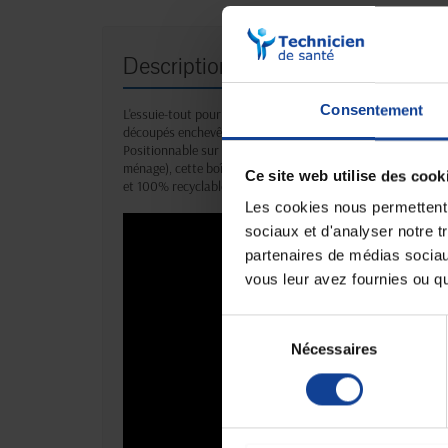
Description
Consentement
L'essuie-tout pour les pros : absorbant, très résistant, ou
découpés enchevêtrés.
Positionnable sur table (agrément pour un usage milieu al
ménage), cette boîte bien stable fera office de protection 
Ce site web utilise des cook
et 100% recyclable.
Les cookies nous permettent d
sociaux et d'analyser notre t
partenaires de médias sociaux
vous leur avez fournies ou qu'
Sélection
Nécessaires
du
consentement