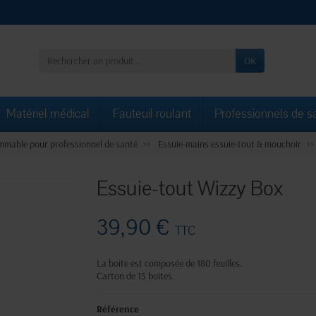
OK
Matériel médical
Fauteuil roulant
Professionnels de s
mable pour professionnel de santé
Essuie-mains essuie-tout & mouchoir
Essuie-tout Wizzy Box
39,90 €
TTC
La boite est composée de 180 feuilles.
Carton de 15 boites.
Référence