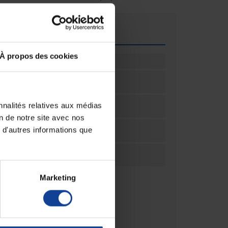
que
À propos des cookies
12
ation
15
ation
Carton(s)
nnalités relatives aux médias
on de notre site avec nos
ar
15
 d'autres informations que
palette
540
ndable
Marketing