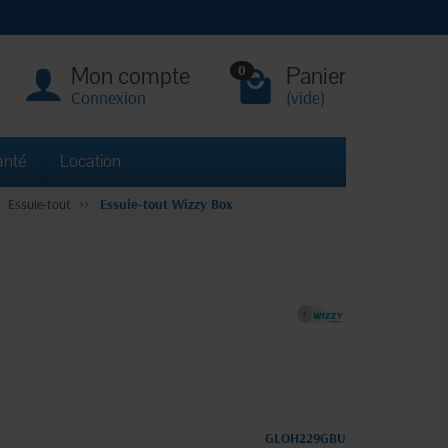
Mon compte
Panier
0
Connexion
(vide)
anté
Location
Essuie-tout
Essuie-tout Wizzy Box
GLOH229GBU