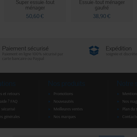
Super essuie-tout
Essuie-tout ménager
ménager
gaufré
50,60 €
38,90 €
Paiement sécurisé
Expédition
Paiement en ligne 100% sécurisé par
soignée et discrète
carte bancaire ou Paypal
ations
Nos produits
Notre 
s et retours
Promotions
Mentions
'aide ? FAQ
Nouveautés
Nos mag
 sécurisé
Meilleures ventes
Plan du 
ns générales
Nos marques
Contact