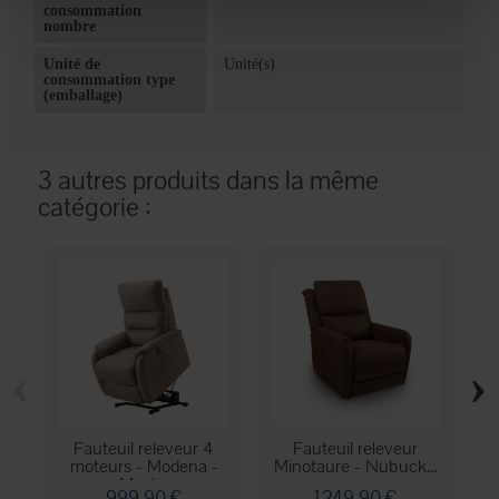
consommation
nombre
Unité de
Unité(s)
consommation type
(emballage)
3 autres produits dans la même
catégorie :
‹
›
Fauteuil releveur 4
Fauteuil releveur
moteurs - Modena -
Minotaure - Nubuck...
m
Mastic
999,90 €
1 249,90 €