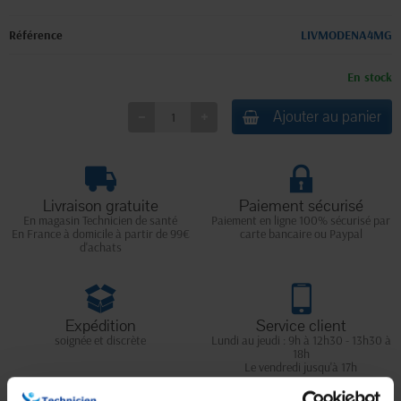
Référence
LIVMODENA4MG
En stock
Ajouter au panier
Livraison gratuite
Paiement sécurisé
En magasin Technicien de santé
Paiement en ligne 100% sécurisé par
En France à domicile à partir de 99€
carte bancaire ou Paypal
d'achats
Expédition
Service client
soignée et discrète
Lundi au jeudi : 9h à 12h30 - 13h30 à
18h
Le vendredi jusqu'à 17h