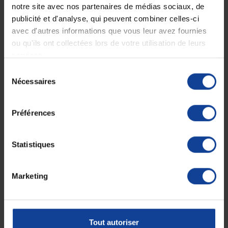
notre site avec nos partenaires de médias sociaux, de
Le vendredi jusqu'à 17h
publicité et d'analyse, qui peuvent combiner celles-ci
avec d'autres informations que vous leur avez fournies
Description
ou qu'ils ont collectées lors de votre utilisation de leurs
services.
Disponible en 4 largeurs : 40, 43, 48 et 51 cm
Sélection
Offre
tous les avantages du Stan the Original
, avec en plus,
des
Nécessaires
du
accoudoirs relevables
,
une assise réglable en hauteur
à 45 ou 50
consentement
cm, et
des freins de parking
de série.
Préférences
Fiche technique
Statistiques
Fiche technique
Marketing
Unité de
1
consommation
nombre
Tout autoriser
Unité de
Unité(s)