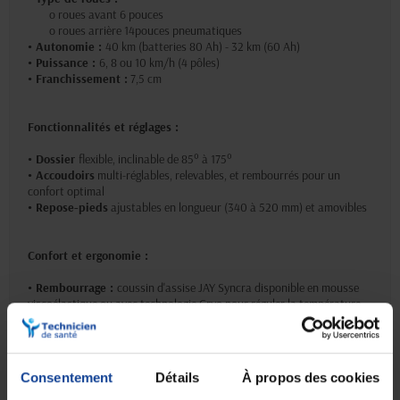
o roues avant 6 pouces
o roues arrière 14pouces pneumatiques
• Autonomie :
40 km (batteries 80 Ah) - 32 km (60 Ah)
• Puissance :
6, 8 ou 10 km/h (4 pôles)
• Franchissement :
7,5 cm
Fonctionnalités et réglages :
• Dossier
flexible, inclinable de 85° à 175°
• Accoudoirs
multi-réglables, relevables, et rembourrés pour un
confort optimal
• Repose-pieds
ajustables en longueur (340 à 520 mm) et amovibles
Confort et ergonomie :
• Rembourrage :
coussin d'assise JAY Syncra disponible en mousse
viscoélastique ou avec technologie Cryo pour réguler la température
• Soutien lombaire :
dossier JAY Syncra réglable en largeur et en
hauteur pour un soutien précis
Consentement
Détails
À propos des cookies
Transport :