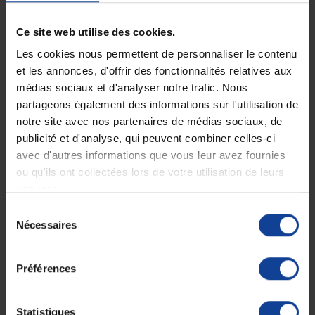
• Non pliable
• Démontable :
roues et composants facilement amovibles
Ce site web utilise des cookies.
• Sécurité pour le transport :
approuvé en tant que siège pour le
transport en véhicule
selon les normes ISO 7176-19
Les cookies nous permettent de personnaliser le contenu
et les annonces, d'offrir des fonctionnalités relatives aux
médias sociaux et d'analyser notre trafic. Nous
Accessoires inclus :
partageons également des informations sur l'utilisation de
• Poche de rangement
notre site avec nos partenaires de médias sociaux, de
• Coussins supplémentaires
publicité et d'analyse, qui peuvent combiner celles-ci
• Outils de maintenance
avec d'autres informations que vous leur avez fournies
ou qu'ils ont collectées lors de votre utilisation de leurs
Sécurité :
services.
• Freins de sécurité :
freins manuels situés à portée de main
Sélection
• Stabilité :
fonctionnalités anti-basculement intégrées pour une
Nécessaires
du
sécurité accrue
consentement
Utilisation :
Préférences
• Usage recommandé :
pour adultes et seniors, nécessitant une
assistance en intérieur et extérieur, avec des besoins de confort et de
Statistiques