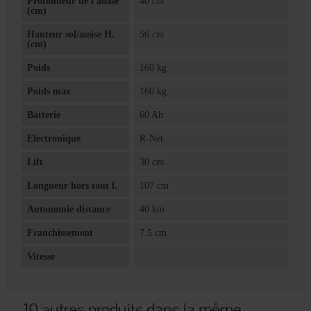
Profondeur de l'assise
40 cm
(cm)
Hauteur sol/assise H.
56 cm
(cm)
Poids
160 kg
Poids max
160 kg
Batterie
60 Ah
Electronique
R-Net
Lift
30 cm
Longueur hors tout l.
107 cm
Autonomie distance
40 km
Franchissement
7.5 cm
Vitesse
10 autres produits dans la même