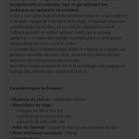
exceptionnelle en intérieur tout en garantissant des
performances optimales en extérieur.
Grâce à son rayon de giration extrêmement réduit et sa base motrice
à six roues équipée de la dernière technologie, ce fauteuil assure une
conduite douce et intuitive. Le système de suspension avancé
FullTrack garantit un confort optimal, tandis que le système
SpiderTrac 2.0 assure une stabilité maximale grâce à l'articulation
indépendante des bras avant et arrière.
Le système d'assise biomécanique Sedeo Pro Advanced s’adapte aux
positions naturelles de votre corps, assurant un confort optimal,
même lors des changements de positions.
Avec l'électronique évolutive R-Net et la technologie anti-tangage, ce
fauteuil allie performance, stabilité et confort.
Caractéristiques techniques :
• Matériau du châssis :
aluminium robuste
• Dimensions du siège :
o largeur de 380 à 560 mm
o profondeur de 400 à 560 mm
o hauteur de 430 à 480 mm
• Poids du fauteuil :
à partir de 160 kg (avec batteries 60 Ah)
• Poids utilisateur maximum :
160 kg
• Type de roues :