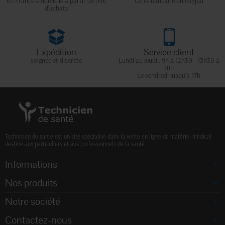
En France à domicile à partir de 99€
carte bancaire ou Paypal
d'achats
Expédition
Service client
soignée et discrète
Lundi au jeudi : 9h à 12h30 - 13h30 à
18h
Le vendredi jusqu'à 17h
Technicien de santé est un site spécialisé dans la vente en ligne de matériel médical
destiné aux particuliers et aux professionnels de la santé.
Informations
Nos produits
Notre société
Contactez-nous