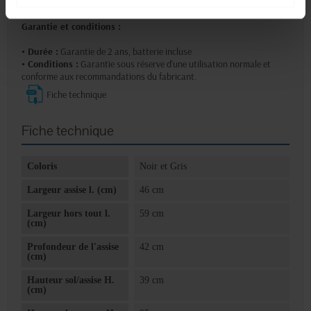
Garantie et conditions :
• Durée :
Garantie de 2 ans, batterie incluse
• Conditions :
Garantie sous réserve d'une utilisation normale et
conforme aux recommandations du fabricant.
Fiche technique
Fiche technique
Coloris
Noir et Gris
Largeur assise l. (cm)
46 cm
Largeur hors tout l.
59 cm
(cm)
Profondeur de l'assise
42 cm
(cm)
Hauteur sol/assise H.
39 cm
(cm)