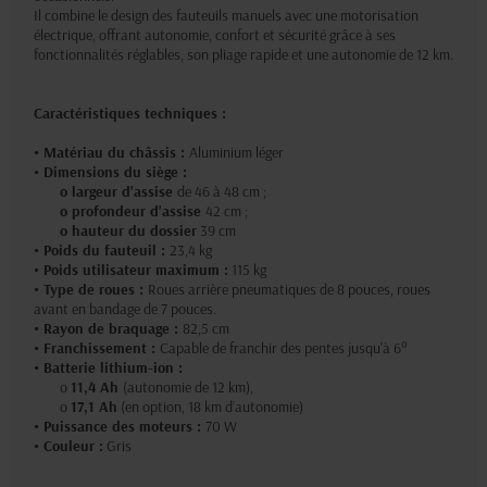
Il combine le design des fauteuils manuels avec une motorisation
électrique, offrant autonomie, confort et sécurité grâce à ses
fonctionnalités réglables, son pliage rapide et une autonomie de 12 km.
Caractéristiques techniques :
• Matériau du châssis :
Aluminium léger
• Dimensions du siège :
o largeur d'assise
de 46 à 48 cm ;
o profondeur d'assise
42 cm ;
o hauteur du dossier
39 cm
• Poids du fauteuil :
23,4 kg
• Poids utilisateur maximum :
115 kg
• Type de roues :
Roues arrière pneumatiques de 8 pouces, roues
avant en bandage de 7 pouces.
• Rayon de braquage :
82,5 cm
• Franchissement :
Capable de franchir des pentes jusqu'à 6°
• Batterie lithium-ion :
o
11,4 Ah
(autonomie de 12 km),
o
17,1 Ah
(en option, 18 km d’autonomie)
• Puissance des moteurs :
70 W
• Couleur :
Gris