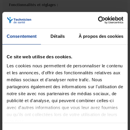
Fonctionnalités et réglages :
• Dossier :
F
ixe ou r
églable en hauteur et en inclinaison (+5°), avec
toile en nylon rembourrée
• Accoudoirs :
Réglables en hauteur, largeur et profondeur,
relevables
Consentement
Détails
À propos des cookies
Confort et ergonomie :
Ce site web utilise des cookies.
• Rembourrage :
Toile d'assise en nylon rembourrée, assurant un
confort optimal
Les cookies nous permettent de personnaliser le contenu
• Soutien lombaire :
Réglage en tension du dossier pour un meilleur
soutien
et les annonces, d'offrir des fonctionnalités relatives aux
médias sociaux et d'analyser notre trafic. Nous
partageons également des informations sur l'utilisation de
Transport :
notre site avec nos partenaires de médias sociaux, de
• Pliable :
Pliage et dépliage rapide en un tour de main
publicité et d'analyse, qui peuvent combiner celles-ci
• Non démontable
mais facilement pliable avec les roues
avec d'autres informations que vous leur avez fournies
ou qu'ils ont collectées lors de votre utilisation de leurs
Accessoires inclus :
services.