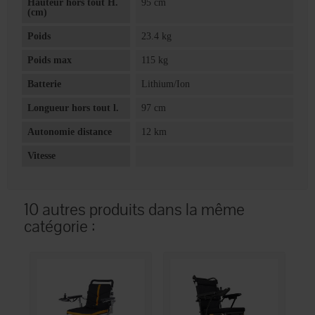
Hauteur hors tout H.
95 cm
(cm)
Poids
23.4 kg
Poids max
115 kg
Batterie
Lithium/Ion
Longueur hors tout l.
97 cm
Autonomie distance
12 km
Vitesse
10 autres produits dans la même
catégorie :