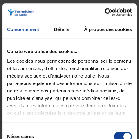
•
Soutien lombaire :
réglable via l'angle du dossier et la hauteur de
l'assise arrière
•
légère et stylée, réglable en angle et en
Palette monobloc en carbone
profondeur
Consentement
Détails
À propos des cookies
Transport :
• Pliable :
Oui, pour un transport facile
Ce site web utilise des cookies.
•
Crash testé :
conforme aux normes ISO 7176-19, approuvé pour le
transport en véhicule
Les cookies nous permettent de personnaliser le contenu
et les annonces, d'offrir des fonctionnalités relatives aux
Accessoires inclus :
médias sociaux et d'analyser notre trafic. Nous
• Différents types d'accoudoirs
partageons également des informations sur l'utilisation de
• Des options pour les roues avant et arrière
notre site avec nos partenaires de médias sociaux, de
• Des options pour un carrossage ajustable
publicité et d'analyse, qui peuvent combiner celles-ci
avec d'autres informations que vous leur avez fournies
Sécurité :
ou qu'ils ont collectées lors de votre utilisation de leurs
•
Freins de sécurité Safari
pour un freinage sûr sans besoin de se
services.
pencher
Sélection
•
Stabilité :
carrossage réglable et châssis robuste pour une stabilité
optimale
Nécessaires
du