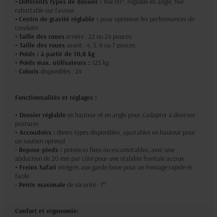
•
Différents types de dossier :
fixe 90°, réglable en angle, fixe
rabattable sur l'assise
•
Centre de gravité réglable :
pour optimiser les performances de
conduite
•
Taille des roues
arrière : 22 ou 24 pouces
• Taille des roues
avant : 4, 5, 6 ou 7 pouces
• Poids : à partir de 10,8 kg
• Poids max. utilisateurs :
125 kg
•
Coloris
disponibles : 24
Fonctionnalités et réglages :
• Dossier réglable
en hauteur et en angle pour s'adapter à diverses
postures
• Accoudoirs :
divers types disponibles, ajustables en hauteur pour
un soutien optimal
•
Repose-pieds :
potences fixes ou escamotables, avec une
abduction de 20 mm par côté pour une stabilité frontale accrue
• Freins Safari
intégrés aux garde-boue pour un freinage rapide et
facile
•
Pente maximale
de sécurité : 7°
Confort et ergonomie
: