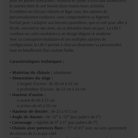
pour les jeunes utilisateurs. Robuste et fiable, il offre aux adolescents
le soutien dont ils ont besoin dans toutes leurs activités.
Il combine un châssis robuste et léger avec des options de
personnalisation tendance, sans compromettre sa légèreté.
Parfait pour s'adapter aux besoins quotidiens, que ce soit pour aller à
l'école, rencontrer des amis, ou se détendre dans un parc. Le Life T
combine un cadre modulaire à un design élégant et moderne.
Avec sa conception modulaire et ses multiples options de
configuration, le Life T permet à chacun d'exprimer sa personnalité
tout en bénéficiant d'un soutien fiable.
Caractéristiques techniques :
• Matériau du châssis :
aluminium
• Dimensions du siège :
o largeur d’assise : de 28 cm à 42 cm
o profondeur d’assise : de 32 cm à 44 cm
• Hauteur d’assise :
o avant de 40 à 53 cm
o arrière de 40 à 50 cm
• Hauteur de dossier :
de 25 à 47.5 cm
•
Angle de dossier :
de -12° à +12° (par paliers de 4°)
•
Carrossage :
réglable de 0° à 6° (par paliers de 1°)
•
Châssis avec potences fixes :
75° et 85° avec ou sans ajustement
de châssis de 2 cm par côté