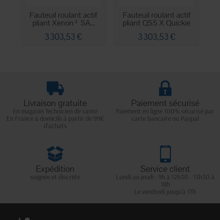
Fauteuil roulant actif
Fauteuil roulant actif
F
pliant Xenon² SA...
pliant QS5 X Quickie
3 303,53 €
3 303,53 €
Livraison gratuite
Paiement sécurisé
En magasin Technicien de santé
Paiement en ligne 100% sécurisé par
En France à domicile à partir de 99€
carte bancaire ou Paypal
d'achats
Expédition
Service client
soignée et discrète
Lundi au jeudi : 9h à 12h30 - 13h30 à
18h
Le vendredi jusqu'à 17h