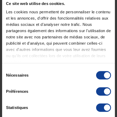
Ce site web utilise des cookies.
Transport :
Les cookies nous permettent de personnaliser le contenu
et les annonces, d'offrir des fonctionnalités relatives aux
• Non pliable
• Non Démontable :
mais extrêmement léger pour un transport facile
médias sociaux et d'analyser notre trafic. Nous
partageons également des informations sur l'utilisation de
notre site avec nos partenaires de médias sociaux, de
Sécurité :
publicité et d'analyse, qui peuvent combiner celles-ci
avec d'autres informations que vous leur avez fournies
• Freins de sécurité :
Frein actif léger en aluminium
• Stabilité :
Barre de carrossage en carbone pour une meilleure
ou qu'ils ont collectées lors de votre utilisation de leurs
rigidité
services.
Sélection
Nécessaires
du
Utilisation recommandée :
consentement
• Conçu pour :
Utilisateurs actifs et expérimentés
Préférences
• Usage :
Intérieur et extérieur
• Convient
à une activité physique modérée
Statistiques
Entretien :