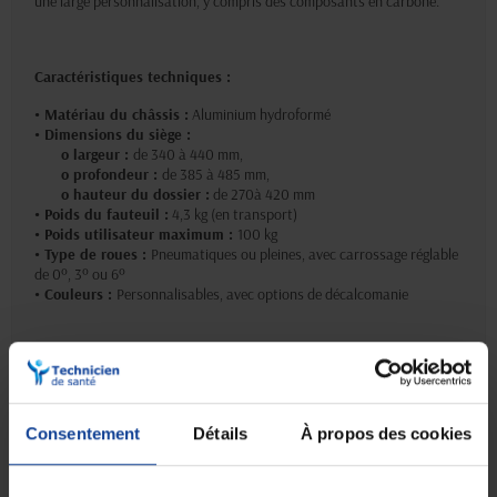
une large personnalisation, y compris des composants en carbone.
Caractéristiques techniques :
• Matériau du châssis :
Aluminium hydroformé
• Dimensions du siège :
o largeur :
de 340 à 440 mm,
o profondeur :
de 385 à 485 mm,
o hauteur du dossier :
de 270à 420 mm
• Poids du fauteuil :
4,3 kg (en transport)
• Poids utilisateur maximum :
100 kg
• Type de roues :
Pneumatiques ou pleines, avec carrossage réglable
de 0º, 3º ou 6º
• Couleurs :
Personnalisables, avec options de décalcomanie
Fonctionnalités et réglages :
• Dossier :
Rabattable et réglable en angle (74° à 90°)
• Accoudoirs :
Relevables.
Consentement
Détails
À propos des cookies
• Repose-pieds :
Redessiné pour un meilleur confort et intégration
visuelle