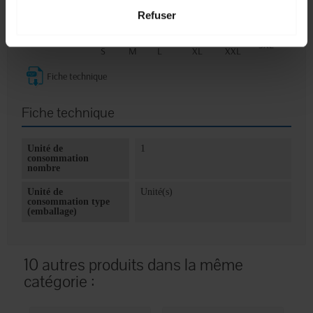
cm
92
99
106
122
128
132
Refuser
84 /
90 /
104 /
118 /
Tour de taille en cm
97 / 103
111 / 117
89
96
110
124
3XL
S
M
L
XL
XXL
Fiche technique
Fiche technique
Unité de
1
consommation
nombre
Unité de
Unité(s)
consommation type
(emballage)
10 autres produits dans la même
catégorie :