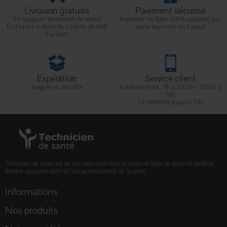
Livraison gratuite
Paiement sécurisé
En magasin Technicien de santé
Paiement en ligne 100% sécurisé par
En France à domicile à partir de 99€
carte bancaire ou Paypal
d'achats
Expédition
Service client
soignée et discrète
Lundi au jeudi : 9h à 12h30 - 13h30 à
18h
Le vendredi jusqu'à 17h
Technicien de santé est un site spécialisé dans la vente en ligne de matériel médical
destiné aux particuliers et aux professionnels de la santé.
Informations
Nos produits