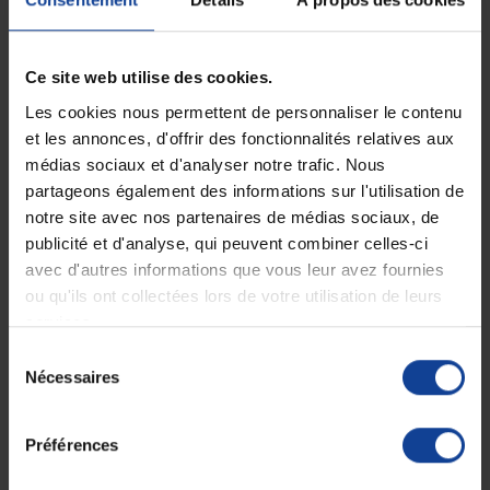
• Étiquette intégrée
pour consigner l’heure de pose.
Instructions d’utilisation :
• Placez
le garrot sur le membre atteint.
Ce site web utilise des cookies.
• Tendez
la sangle solidement.
• Tournez
la poignée de torsion jusqu’à l’arrêt de l’hémorragie.
Les cookies nous permettent de personnaliser le contenu
• Verrouillez
la poignée à l’aide de l’anneau.
et les annonces, d'offrir des fonctionnalités relatives aux
• Serrez
la vis de sûreté.
• Notez
l’heure de pose sur l’étiquette prévue à cet effet.
médias sociaux et d'analyser notre trafic. Nous
• Recherchez
immédiatement une assistance médicale.
partageons également des informations sur l'utilisation de
notre site avec nos partenaires de médias sociaux, de
Conditionnement :
• Dimensions emballées :
15.2 x 5 x 5 cm.
publicité et d'analyse, qui peuvent combiner celles-ci
• Poids :
198 g.
avec d'autres informations que vous leur avez fournies
• Livré en format compact,
prêt à l’emploi.
ou qu'ils ont collectées lors de votre utilisation de leurs
services.
Conservation et durée de vie :
• Stockage recommandé :
Conserver à l’abri de la lumière et de
Sélection
l’humidité.
Nécessaires
du
• Préparer la sangle
dans la boucle rapide avec la vis légèrement
consentement
desserrée.
• Lubrifier
occasionnellement la vis et la boucle pour éviter la
Préférences
corrosion.
Mise en garde :