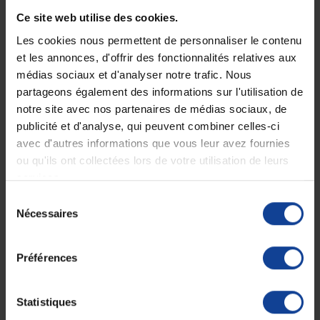
Ce site web utilise des cookies.
Crème mains Pro Intense 50 ml
Les cookies nous permettent de personnaliser le contenu
Laino a sélectionné le meilleur des actifs
méditerranéens pour formuler la
Crème
et les annonces, d'offrir des fonctionnalités relatives aux
Mains Pro Intense
à destination des
peaux
médias sociaux et d'analyser notre trafic. Nous
sèches à gercées
. Jour après jour,
partageons également des informations sur l'utilisation de
vos
mains
sont
notre site avec nos partenaires de médias sociaux, de
soulagées,
réparées
et
protégées
.
publicité et d'analyse, qui peuvent combiner celles-ci
avec d'autres informations que vous leur avez fournies
Soulage, répare et protège
24h hydratation* continue
ou qu'ils ont collectées lors de votre utilisation de leurs
Usage personnel ou professionnel
services.
94% d’ingrédients d’origine naturelle
Sélection
A la cire d'abeille et au beurre de karité.
Nécessaires
du
consentement
Ce que vous achetez : un flacon de 50 ml.
Préférences
Fiche technique
Statistiques