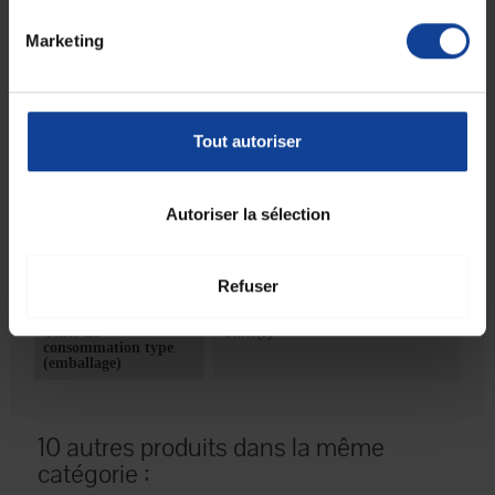
Fiche technique
Marketing
Quantité de volume
50
Indique la quantité de
contenu dans le
contenant
Tout autoriser
Unité mesure de
millilitre(s)
volume (indique
l'unité de mesure
utilisée pour la
Autoriser la sélection
quantité de volume)
Unité de
1
consommation
Refuser
nombre
Unité de
Unité(s)
consommation type
(emballage)
10 autres produits dans la même
catégorie :