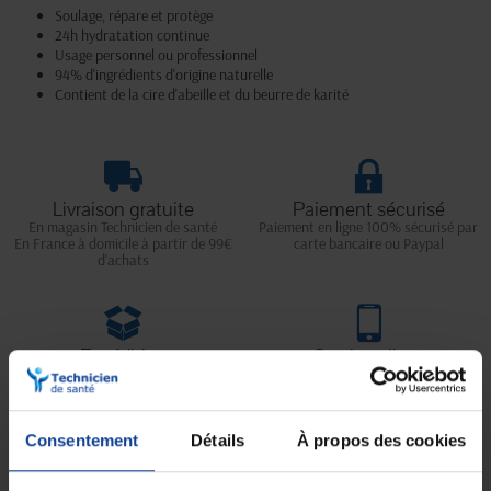
Soulage, répare et protège
24h hydratation continue
Usage personnel ou professionnel
94% d'ingrédients d'origine naturelle
Contient de la cire d'abeille et du beurre de karité
Livraison gratuite
Paiement sécurisé
En magasin Technicien de santé
Paiement en ligne 100% sécurisé par
En France à domicile à partir de 99€
carte bancaire ou Paypal
d'achats
Expédition
Service client
soignée et discrète
Lundi au jeudi : 9h à 12h30 - 13h30 à
18h
Le vendredi jusqu'à 17h
Consentement
Détails
À propos des cookies
Description