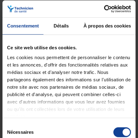
Description
Ce lit médicalisé 1 personne, d'une largeur standard de 90 cm, assure
Consentement
Détails
À propos des cookies
un accueil confortable et sécurisé pour les personnes dépendantes ou
nécessitant des soins réguliers. Il propose plusieurs fonctions
électriques et/ou manuelles, telles que le relève-buste, le relève-jambe
et une hauteur réglable pour un accompagnement optimal.
Ce site web utilise des cookies.
Les cookies nous permettent de personnaliser le contenu
Descriptif :
et les annonces, d'offrir des fonctionnalités relatives aux
• Lit médicalisé à croisillons
médias sociaux et d'analyser notre trafic. Nous
• Fixation des panneaux :
Système EASY-MOVE pour un montage
partageons également des informations sur l'utilisation de
et démontage simplifié des panneaux, sans outil.
• Relève-jambes
:
notre site avec nos partenaires de médias sociaux, de
o Version C :
Inclinaison maximale de 12° par crémaillère.
publicité et d'analyse, qui peuvent combiner celles-ci
o Version P :
Plicature des genoux à 23°, avec réglage des pieds à
avec d'autres informations que vous leur avez fournies
16° par crémaillère.
ou qu'ils ont collectées lors de votre utilisation de leurs
Sommier :
services.
• Dimensions :
90 x 200 cm.
• Hauteur variable :
de 34 cm à 84 cm.
Sélection
• Garde au sol :
13 cm.
Nécessaires
du
• Poids du patient :
Jusqu’à 135 kg.