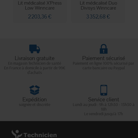
Lit médicalisé X'Press
Lit médicalisé Duo
L
Low Winncare
Divisys Winncare
2 203,36 €
3 352,68 €
Livraison gratuite
Paiement sécurisé
En magasin Technicien de santé
Paiement en ligne 100% sécurisé par
En France à domicile à partir de 99€
carte bancaire ou Paypal
d'achats
Expédition
Service client
soignée et discrète
Lundi au jeudi : 9h à 12h30 - 13h30 à
18h
Le vendredi jusqu'à 17h