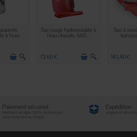
OCK
EN STOCK
EN
sparents
Sac rouge hydrosoluble à
Sac à ouve
e à l'eau
l'eau chaude, 660...
transpar
ude
72,60 €
143,40 €
Paiement sécurisé
Expédition
Paiement en ligne 100% sécurisé par
soignée et discrète
carte bancaire ou Paypal