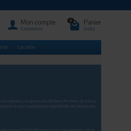
Mon compte
Panier
0
Connexion
(vide)
anté
Location
acs destinés à la gestion des Déchets d'Activités de Soins à
s de pointe et une compréhension approfondie des besoins des
coulissant pour DASRI d'Interpack sont spécialement conçus