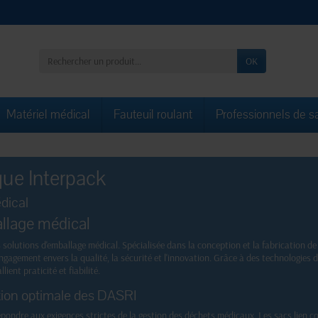
OK
Matériel médical
Fauteuil roulant
Professionnels de s
que Interpack
dical
allage médical
lutions d'emballage médical. Spécialisée dans la conception et la fabrication de s
ngagement envers la qualité, la sécurité et l'innovation. Grâce à des technologie
ient praticité et fiabilité.
tion optimale des DASRI
ondre aux exigences strictes de la gestion des déchets médicaux. Les sacs lien 