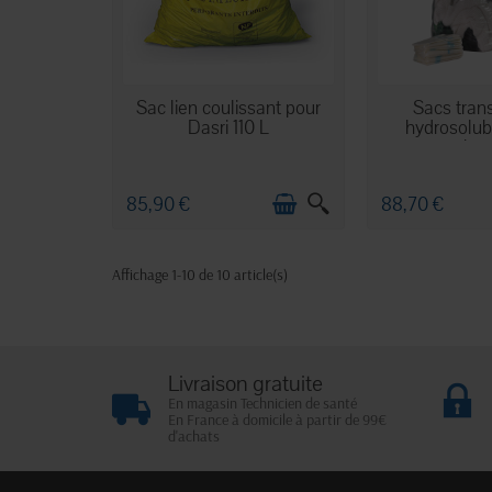
EN STOCK
EN ST
Sac lien coulissant pour
Sacs tran
Dasri 110 L
hydrosolubl
cha
85,90 €
88,70 €
Affichage 1-10 de 10 article(s)
Livraison gratuite
En magasin Technicien de santé
En France à domicile à partir de 99€
d'achats