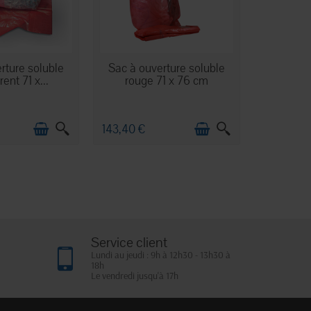
 STOCK
EN STOCK
rture soluble
Sac à ouverture soluble
ent 71 x...
rouge 71 x 76 cm
143,40 €
Service client
Lundi au jeudi : 9h à 12h30 - 13h30 à
18h
Le vendredi jusqu'à 17h