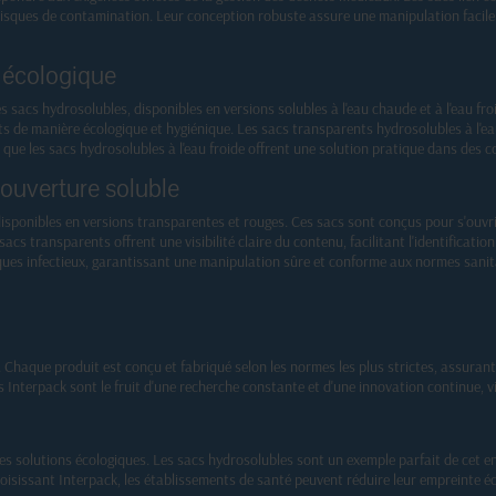
 risques de contamination. Leur conception robuste assure une manipulation facil
 écologique
s sacs hydrosolubles, disponibles en versions solubles à l'eau chaude et à l'eau 
hets de manière écologique et hygiénique. Les sacs transparents hydrosolubles à l'
que les sacs hydrosolubles à l'eau froide offrent une solution pratique dans des co
à ouverture soluble
disponibles en versions transparentes et rouges. Ces sacs sont conçus pour s'ouv
cs transparents offrent une visibilité claire du contenu, facilitant l'identificatio
sques infectieux, garantissant une manipulation sûre et conforme aux normes sanit
. Chaque produit est conçu et fabriqué selon les normes les plus strictes, assur
ts Interpack sont le fruit d'une recherche constante et d'une innovation continue, 
s solutions écologiques. Les sacs hydrosolubles sont un exemple parfait de cet e
isissant Interpack, les établissements de santé peuvent réduire leur empreinte éc