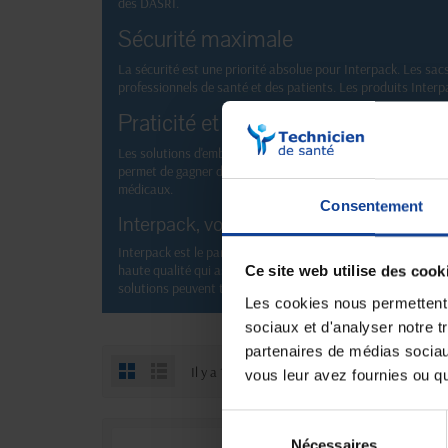
des DASRI.
Sécurité maximale
La sécurité est une priorité absolue pour Interpack. Les sac
professionnels de santé et des patients. Les produits Interp
Praticité et efficacité
Les solutions d'emballage d'Interpack sont conçues pour offrir
permet de gagner du temps et de l'efficacité dans la gestion
médicaux.
Consentement
Interpack, votre partenaire en emballag
Interpack est le partenaire idéal pour tous vos besoins en 
haute qualité qui assurent la sécurité et l'efficacité dans 
Ce site web utilise des cook
solutions peuvent transformer votre pratique de la gestion
Les cookies nous permettent d
sociaux et d'analyser notre t
partenaires de médias sociaux
Il y a 10 produits.
vous leur avez fournies ou qu'
Sélection
Nécessaires
du