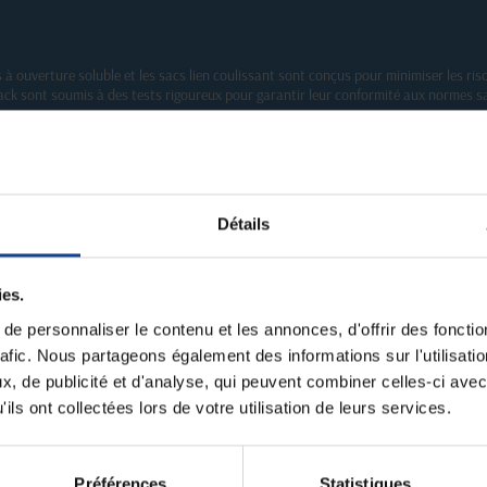
s à ouverture soluble et les sacs lien coulissant sont conçus pour minimiser les ri
ack sont soumis à des tests rigoureux pour garantir leur conformité aux normes sa
 une praticité maximale. Les sacs lien coulissant, les sacs hydrosolubles et les sac
 des déchets médicaux. Leur conception intuitive et leur fonctionnalité optimisée 
Détails
e médical
matière d'emballage médical. Avec une gamme complète de solutions innovantes et éc
la gestion des déchets médicaux. Faites confiance à Interpack pour répondre à vos e
ies.
 des DASRI.
e personnaliser le contenu et les annonces, d'offrir des fonctio
rafic. Nous partageons également des informations sur l'utilisati
, de publicité et d'analyse, qui peuvent combiner celles-ci avec
ils ont collectées lors de votre utilisation de leurs services.
Préférences
Statistiques