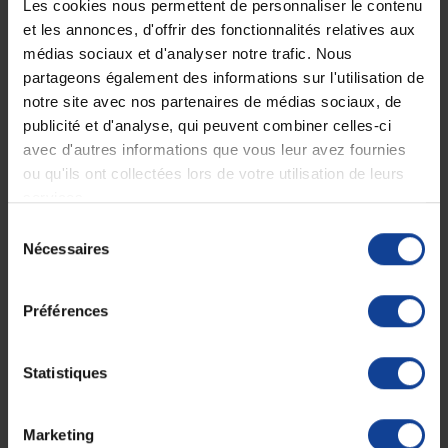
Les cookies nous permettent de personnaliser le contenu
vous revitaliser et à retrouver votre équilibre intérieur.
et les annonces, d'offrir des fonctionnalités relatives aux
Soins spécifiques, une approche personnalisée
médias sociaux et d'analyser notre trafic. Nous
Parce que chaque personne est unique, les soins spécifiques sont
partageons également des informations sur l'utilisation de
formulés pour répondre à vos besoins individuels. Que vous recherchiez
notre site avec nos partenaires de médias sociaux, de
une solution pour apaiser les muscles fatigués, revitaliser la peau ou
favoriser la relaxation, les produits Laboratoire JRS sont là pour vous
publicité et d'analyse, qui peuvent combiner celles-ci
accompagner dans votre démarche de bien-être.
avec d'autres informations que vous leur avez fournies
Prenez soin de vous naturellement
ou qu'ils ont collectées lors de votre utilisation de leurs
services.
Avec Laboratoire JRS, prendre soin de votre santé et de votre bien-être
n'a jamais été aussi simple. Faites confiance à leur expertise et à leur
Sélection
engagement envers la qualité pour vous offrir des produits naturels et
Nécessaires
du
efficaces. Découvrez l'essence de la nature et laissez-vous guider vers
une vie plus saine et plus équilibrée.
consentement
Préférences
Trier par :
Pertinence
Statistiques
Marketing