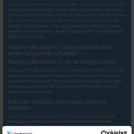
avancées, spécialement conçues pour offrir des résultats optimaux. Les
produits sont formulés avec soin, en utilisant les meilleurs ingrédients,
pour une lubrification douce, durable et sans irritation. Neojelly est bien
plus qu'une simple marque de gels lubrifiants, c'est une promesse de
qualité et de performance. Avec une gamme de produits conçus pour
répondre à tous vos besoins, Neojelly s'engage à offrir une lubrification
parfaite, à chaque fois.
Neojelly Ultrasound, l'alliance parfaite de la
performance et de la fiabilité
Neojelly Ultrasound, la clé de l'image parfaite
Découvrez Neojelly Ultrasound, votre partenaire de confiance pour des
examens échographiques de qualité supérieure. Avec une formulation
spécialement conçue pour offrir une lubrification optimale des sondes
échographiques, Neojelly Ultrasound garantit des images nettes et
précises à chaque examen.
Précision inégalée, des images claires et
détaillées
Neojelly Ultrasound assure une lubrification optimale des sondes
échographiques. Ainsi, il permet une meilleure transmission des
ultrasons et des images d'une clarté exceptionnelle. Avec Neojelly
Ultrasound, les professionnels de la santé peuvent compter sur des