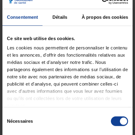
images précises et détaillées, pour un diagnostic plus fiable et une prise
en charge optimale des patients.
Consentement
Détails
À propos des cookies
Une formule avancée, conçue pour la sécurité et
le confort
La formule avancée de Neojelly Ultrasound est non irritante,
Ce site web utilise des cookies.
hypoallergénique et compatible avec tous les types de sondes
échographiques. Elle offre une lubrification douce et confortable. Ainsi, il
Les cookies nous permettent de personnaliser le contenu
garantit le confort des patients et la sécurité des examens. Avec Neojelly
et les annonces, d'offrir des fonctionnalités relatives aux
Ultrasound, les professionnels de la santé peuvent effectuer des
examens échographiques en toute confiance.
médias sociaux et d'analyser notre trafic. Nous
partageons également des informations sur l'utilisation de
Confiance et fiabilité, Neojelly ultrasound à vos
côtés
notre site avec nos partenaires de médias sociaux, de
publicité et d'analyse, qui peuvent combiner celles-ci
Avec Neojelly Ultrasound, vous avez l'assurance d'une lubrification
optimale des sondes échographiques, pour des images nettes et
avec d'autres informations que vous leur avez fournies
précises à chaque examen.
ou qu'ils ont collectées lors de votre utilisation de leurs
services.
Neojelly, des gels lubrifiants polyvalents pour
toutes les situations
Sélection
Polyvalence redéfinie, des gels lubrifiants
Nécessaires
du
adaptés à tous les besoins
consentement