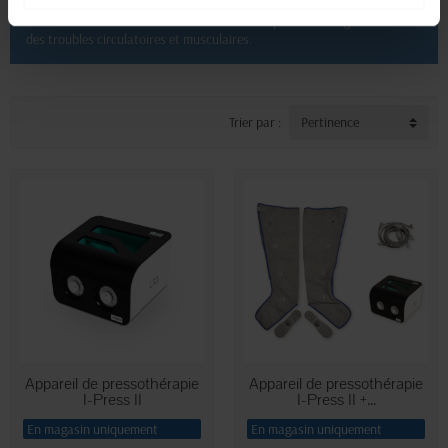
Avec I-Press, la pressothérapie devient un soin accessible à tous, offrant
une amélioration notable du bien-être et une prise en charge efficace
des troubles circulatoires et musculaires.
Trier par :
Pertinence
Appareil de pressothérapie
Appareil de pressothérapie
I-Press II
I-Press II +...
En magasin uniquement
En magasin uniquement