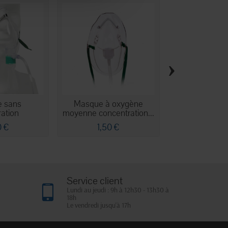
›
 sans
Masque à oxygène
Connecteur 
ration
moyenne concentration...
alimentation
0 €
1,50 €
1,60 
Service client
Lundi au jeudi : 9h à 12h30 - 13h30 à
18h
Le vendredi jusqu'à 17h