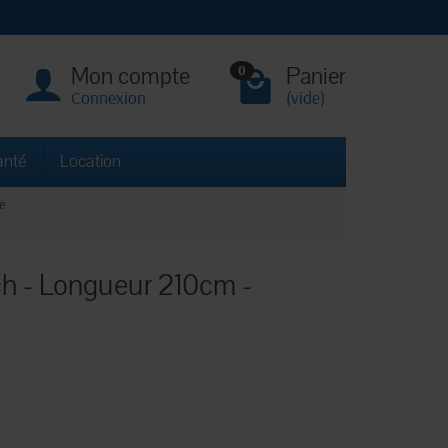
Mon compte
Panier
0
Connexion
(vide)
anté
Location
e
ch - Longueur 210cm -