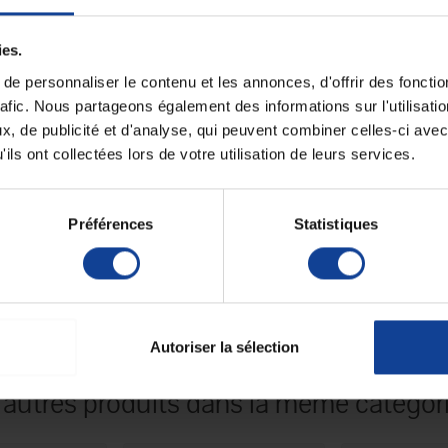
Fiche techni
ies.
ation sûre et efficace de FiO2
, sont idéales pour les
Conditionnement (
par sachet)
e personnaliser le contenu et les annonces, d'offrir des fonctio
filent facilement autour des oreilles, offrant plus de
rafic. Nous partageons également des informations sur l'utilisati
ion du dispositif par le patient.
Unité de consomm
type (emballage)
, de publicité et d'analyse, qui peuvent combiner celles-ci avec
u matériau souple, léger et flexible utilisé.
Cela
apies longue durée.
ils ont collectées lors de votre utilisation de leurs services.
ilisé est de type standard.
Préférences
Statistiques
Autoriser la sélection
 autres produits dans la même catégori