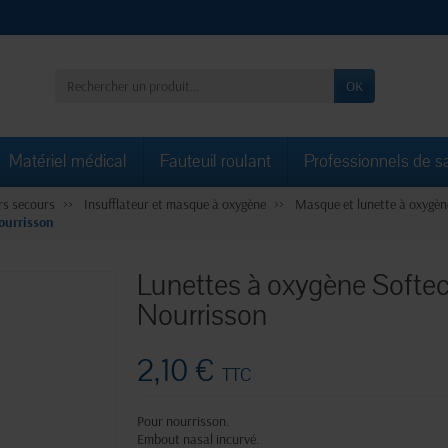
OK
Matériel médical
Fauteuil roulant
Professionnels de s
rs secours
Insufflateur et masque à oxygène
Masque et lunette à oxygèn
ourrisson
Lunettes à oxygène Softe
Nourrisson
2,10 €
TTC
Pour nourrisson.
Embout nasal incurvé.