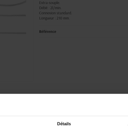
Extra-souple.
Débit : 2l/min.
Connexion standard.
Longueur : 210 mm.
Référence
Paiement sécurisé
Expédition
Paiement en ligne 100% sécurisé par
soignée et discrète
carte bancaire ou Paypal
Détails