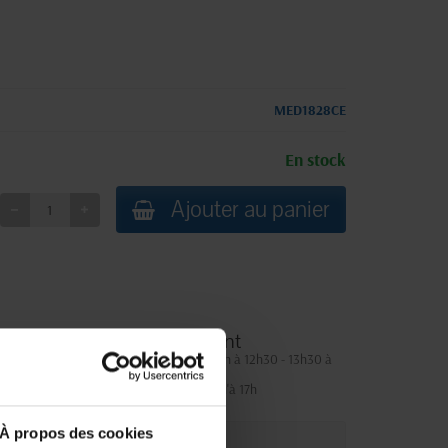
MED1828CE
En stock
Ajouter au panier
Service client
Lundi au jeudi : 9h à 12h30 - 13h30 à
18h
Le vendredi jusqu'à 17h
À propos des cookies