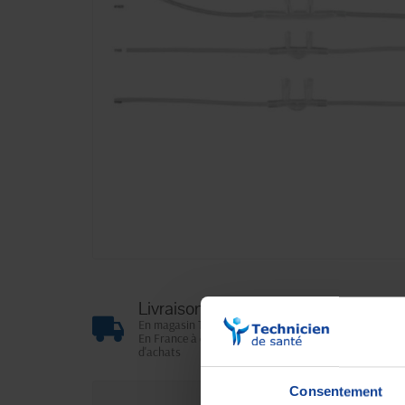
Livraison gratuite
En magasin Technicien de santé
En France à domicile à partir de 99€
d'achats
Consentement