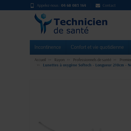
Appelez-nous :
04 68 083 164
Contact
Incontinence
Confort et vie quotidienne
Accueil
Rayon
Professionnels de santé
Premie
Lunettes à oxygène Softech - Longueur 210cm - N