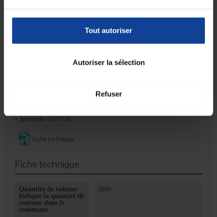
Avant toute utilisation, lire l'étiquette et les informations concernant
le produit.
Tout autoriser
Propriétés microbiologiques :
Conditions de propreté, prêt à l'emploi, 20°C :
•
Bactéricide : EN 13727 et EN14561.
•
Levuricide : EN 13624 et EN14562.
Autoriser la sélection
•
Tuberculocide : EN14348 et EN14563.
•
Mycobactéricidie : EN14348 et EN14563
•
Fongicide : EN 13624.
•
Mycobactéricide : EN 14348.
Refuser
•
Virucide : EN 14476 et EN17111.
•
Sporicide contre Clostidium difficile : EN17126.
•
Sporicide : EN17126.
Fiche technique
Fiche technique
Quantité de volume
5000
Indique la quantité de
contenu dans le
contenant