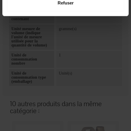
Refuser
Quantité de volume
1500
Indique la quantité de
contenu dans le
contenant
Unité mesure de
gramme(s)
volume (indique
l'unité de mesure
utilisée pour la
quantité de volume)
Unité de
1
consommation
nombre
Unité de
Unité(s)
consommation type
(emballage)
10 autres produits dans la même
catégorie :