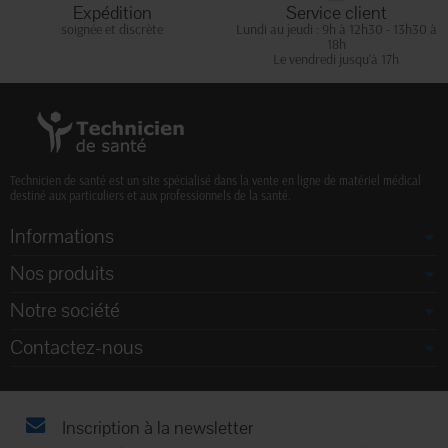
Expédition
Service client
soignée et discrète
Lundi au jeudi : 9h à 12h30 - 13h30 à
18h
Le vendredi jusqu'à 17h
Technicien de santé est un site spécialisé dans la vente en ligne de matériel médical
destiné aux particuliers et aux professionnels de la santé.
Informations
Nos produits
Notre société
Contactez-nous
Inscription à la newsletter