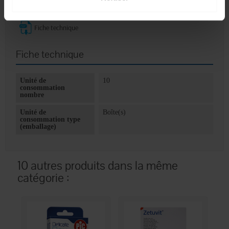
•
Durée de vie : 3 ans à partir de la date de fabrication.
Fiche technique
Fiche technique
Unité de
10
consommation
nombre
Unité de
Boîte(s)
consommation type
(emballage)
10 autres produits dans la même
catégorie :