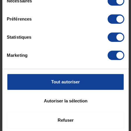
Nécessaires
du
consentement
Caractéristiques :
Préférences
Permet les activités aquatiques et la toilette quotidienne du
patient.
Réduit le risque de contamination.
Statistiques
Imperméables aux liquides, bactéries et virus : protection
contre les contaminants externes.
Perméable à l'air et à la vapeur d'eau, laisse la peau respirer et
Marketing
réduit le risque de macération.
Haute tolérance cutanée, même sur peau sensible.
Compresse absorbante, neutre, non adhérente.
Radio-transparent.
Conformable.
Tout autoriser
Bords arrondis.
Ce que vous achetez : une boite de 5 sachets.
Autoriser la sélection
Fiche technique
Refuser
Fiche technique