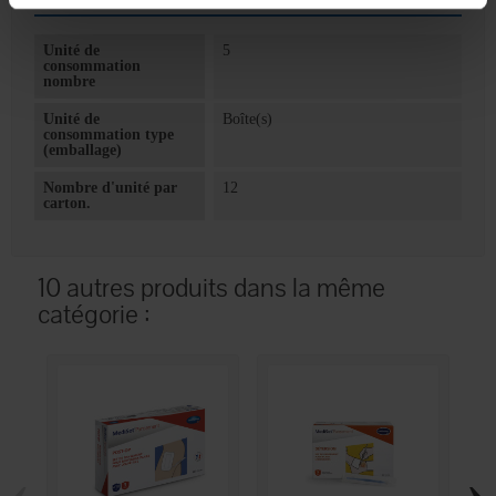
Unité de
5
consommation
nombre
Unité de
Boîte(s)
consommation type
(emballage)
Nombre d'unité par
12
carton.
10 autres produits dans la même
catégorie :
‹
›