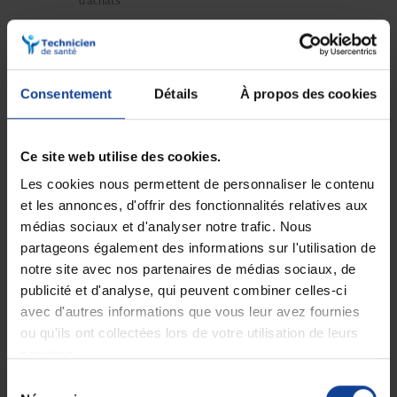
d'achats
Expédition
Service client
soignée et discrète
Lundi au jeudi : 9h à 12h30 - 13h30 à
Consentement
Détails
À propos des cookies
18h
Le vendredi jusqu'à 17h
Ce site web utilise des cookies.
Description
Les cookies nous permettent de personnaliser le contenu
et les annonces, d'offrir des fonctionnalités relatives aux
Pansement adhésif transparent stérile
médias sociaux et d'analyser notre trafic. Nous
avec compresse Leukomed T plus 5 cm x
partageons également des informations sur l'utilisation de
7,2 cm
notre site avec nos partenaires de médias sociaux, de
Post-opératoire avec compressse centrale
publicité et d'analyse, qui peuvent combiner celles-ci
absorbante.
avec d'autres informations que vous leur avez fournies
Indications :
ou qu'ils ont collectées lors de votre utilisation de leurs
Pansement stérile post-opératoire semi-perméable, prêt à
services.
l'emploi, destiné au recouvrement imperméable des plaies, peu
Sélection
à moyennement exsudatives.