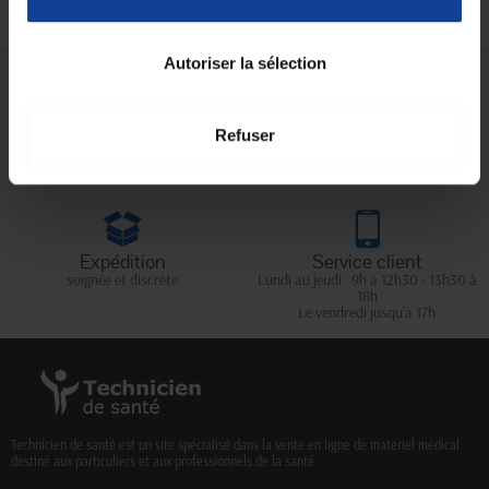
Autoriser la sélection
Livraison gratuite
Paiement sécurisé
En magasin Technicien de santé
Paiement en ligne 100% sécurisé par
Refuser
En France à domicile à partir de 99€
carte bancaire ou Paypal
d'achats
Expédition
Service client
soignée et discrète
Lundi au jeudi : 9h à 12h30 - 13h30 à
18h
Le vendredi jusqu'à 17h
Technicien de santé est un site spécialisé dans la vente en ligne de matériel médical
destiné aux particuliers et aux professionnels de la santé.