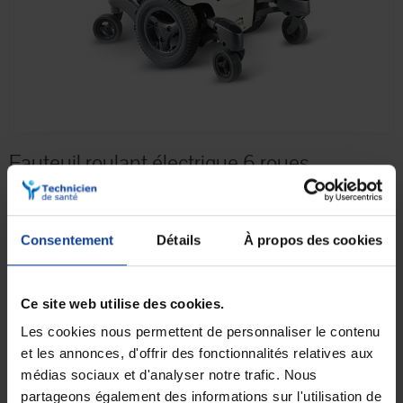
Fauteuil roulant électrique 6 roues
Quickie® Jive M AA1.
8 988,00 €
TTC
Consentement
Détails
À propos des cookies
Contactez-nous
Ce site web utilise des cookies.
Les cookies nous permettent de personnaliser le contenu
et les annonces, d'offrir des fonctionnalités relatives aux
médias sociaux et d'analyser notre trafic. Nous
Livraison gratuite
Paiement sécurisé
partageons également des informations sur l'utilisation de
En magasin Technicien de santé
Paiement en ligne 100% sécurisé par