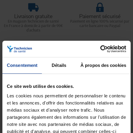
Livraison gratuite
Paiement sécurisé
En magasin Technicien de santé
Paiement en ligne 100% sécurisé par
En France à domicile à partir de 99€
carte bancaire ou Paypal
d'achats
Expédition
Service client
soignée et discrète
Lundi au jeudi : 9h à 12h30 - 13h30 à
Consentement
Détails
À propos des cookies
18h
Le vendredi jusqu'à 17h
Ce site web utilise des cookies.
Description
Les cookies nous permettent de personnaliser le contenu
Un pilulier très compact, chic et pratique.
et les annonces, d'offrir des fonctionnalités relatives aux
médias sociaux et d'analyser notre trafic. Nous
Le Pilbox Mini est
idéal pour l’emporter partout avec vous.
partageons également des informations sur l'utilisation de
Il dispose également de cases amovibles pour emporter votre
notre site avec nos partenaires de médias sociaux, de
traitement sur une ou plusieurs journées.
publicité et d'analyse, qui peuvent combiner celles-ci
De plus, il vous assure
une totale discrétion
grâce à son design