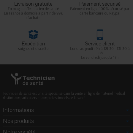
Livraison gratuite
Paiement sécurisé
En magasin Technicien de santé
Paiement en ligne 100% sécurisé par
En France à domicile à partir de 99€
carte bancaire ou Paypal
d'achats
Expédition
Service client
soignée et discrète
Lundi au jeudi : 9h à 12h30 - 13h30 à
18h
Le vendredi jusqu'à 17h
Technicien de santé est un site spécialisé dans la vente en ligne de matériel médical
destiné aux particuliers et aux professionnels de la santé.
Informations
Nos produits
Notre société